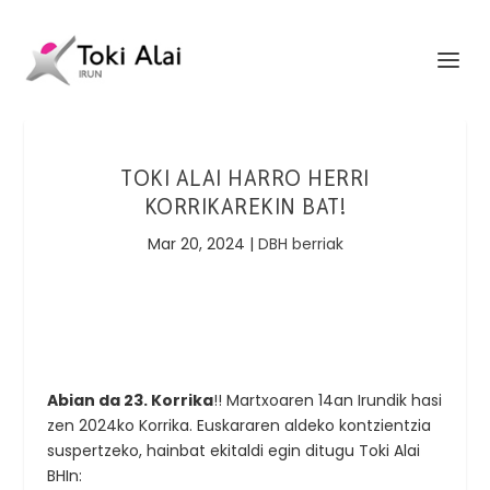
TOKI ALAI HARRO HERRI
KORRIKAREKIN BAT!
Mar 20, 2024
|
DBH berriak
Abian da 23. Korrika
!! Martxoaren 14an Irundik hasi
zen 2024ko Korrika. Euskararen aldeko kontzientzia
suspertzeko, hainbat ekitaldi egin ditugu Toki Alai
BHIn: