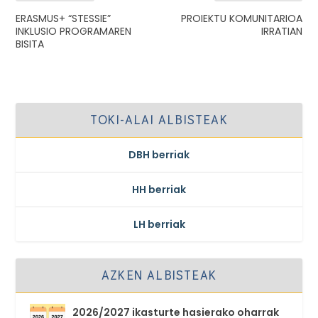
ERASMUS+ “STESSIE”
PROIEKTU KOMUNITARIOA
INKLUSIO PROGRAMAREN
IRRATIAN
BISITA
TOKI-ALAI ALBISTEAK
DBH berriak
HH berriak
LH berriak
AZKEN ALBISTEAK
2026/2027 ikasturte hasierako oharrak