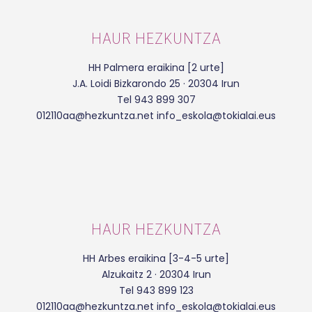
HAUR HEZKUNTZA
HH Palmera eraikina [2 urte]
J.A. Loidi Bizkarondo 25 · 20304 Irun
Tel 943 899 307
012110aa@hezkuntza.net info_eskola@tokialai.eus
HAUR HEZKUNTZA
HH Arbes eraikina [3-4-5 urte]
Alzukaitz 2 · 20304 Irun
Tel 943 899 123
012110aa@hezkuntza.net info_eskola@tokialai.eus