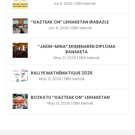
Jul 4, 2026
|
DBH berriak
“GAZTEAK ON” LEHIAKETAN IRABAZLE
Jun 8, 2026
|
DBH berriak
“JAKIN-MINA” EKIMENAREN DIPLOMA
BANAKETA
May 21, 2026
|
DBH berriak
RALLYE MATHÉMATIQUE 2026
May 21, 2026
|
DBH berriak
BOZKATU “GAZTEAK ON” LEIHAKETAN
May 12, 2026
|
DBH berriak