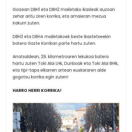
Goizean DBH1 eta DBH2 mailetako ikasleak auzoan
zehar aritu ziren korrika, eta amaieran mezua
irakurri zuten.
DBH3 eta DBH4 mailetakoek beste ikastetxeekin
batera Gazte Korrikan parte hartu zuten.
Arratsaldean, 29. kilometroaren lekukoa batera
hartu zuten Toki Alai LHk, Dunboak eta Toki Alai BHIk,
eta tipi-tapa elkarren artean euskararen alde
gogotsu korrika egin zuten!
HARRO HERRI KORRIKA!