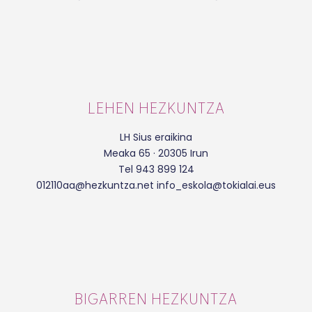
LEHEN HEZKUNTZA
LH Sius eraikina
Meaka 65 · 20305 Irun
Tel 943 899 124
012110aa@hezkuntza.net info_eskola@tokialai.eus
BIGARREN HEZKUNTZA