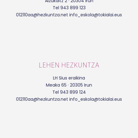
Alzukaitz 2 · 20304 Irun
Tel 943 899 123
012110aa@hezkuntza.net info_eskola@tokialai.eus
LEHEN HEZKUNTZA
LH Sius eraikina
Meaka 65 · 20305 Irun
Tel 943 899 124
012110aa@hezkuntza.net info_eskola@tokialai.eus