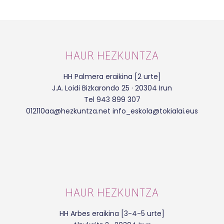
HAUR HEZKUNTZA
HH Palmera eraikina [2 urte]
J.A. Loidi Bizkarondo 25 · 20304 Irun
Tel 943 899 307
012110aa@hezkuntza.net info_eskola@tokialai.eus
HAUR HEZKUNTZA
HH Arbes eraikina [3-4-5 urte]