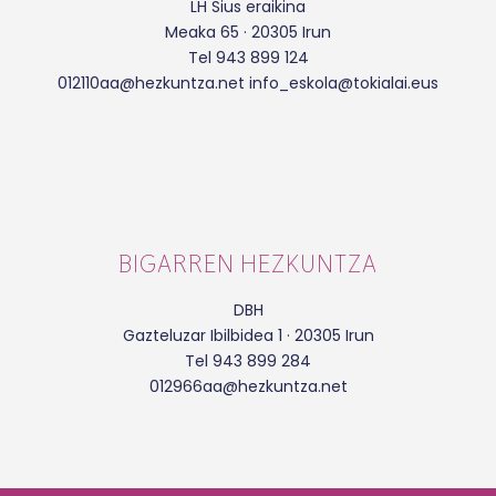
LH Sius eraikina
Meaka 65 · 20305 Irun
Tel 943 899 124
012110aa@hezkuntza.net info_eskola@tokialai.eus
BIGARREN HEZKUNTZA
DBH
Gazteluzar Ibilbidea 1 · 20305 Irun
Tel 943 899 284
012966aa@hezkuntza.net