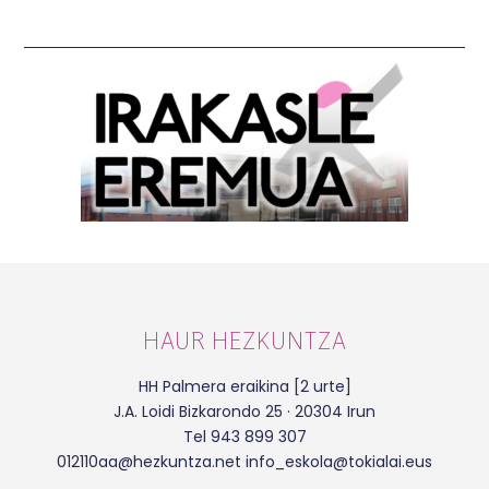
HAUR HEZKUNTZA
HH Palmera eraikina [2 urte]
J.A. Loidi Bizkarondo 25 · 20304 Irun
Tel 943 899 307
012110aa@hezkuntza.net info_eskola@tokialai.eus