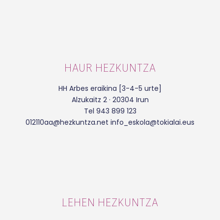
HAUR HEZKUNTZA
HH Arbes eraikina [3-4-5 urte]
Alzukaitz 2 · 20304 Irun
Tel 943 899 123
012110aa@hezkuntza.net info_eskola@tokialai.eus
LEHEN HEZKUNTZA