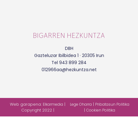
BIGARREN HEZKUNTZA
DBH
Gazteluzar Ibilbidea 1 · 20305 Irun
Tel 943 899 284
012966aa@hezkuntza.net
Web garapena:
|
|
Elkarmedia
Lege Oharra
Pribatasun Politika
Copyright 2022 |
|
Cookien Politika