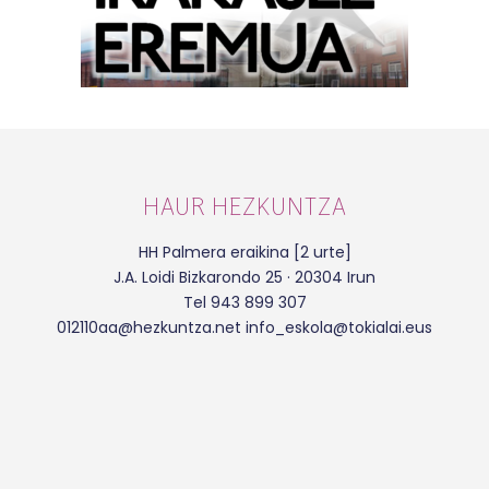
HAUR HEZKUNTZA
HH Palmera eraikina [2 urte]
J.A. Loidi Bizkarondo 25 · 20304 Irun
Tel 943 899 307
012110aa@hezkuntza.net info_eskola@tokialai.eus