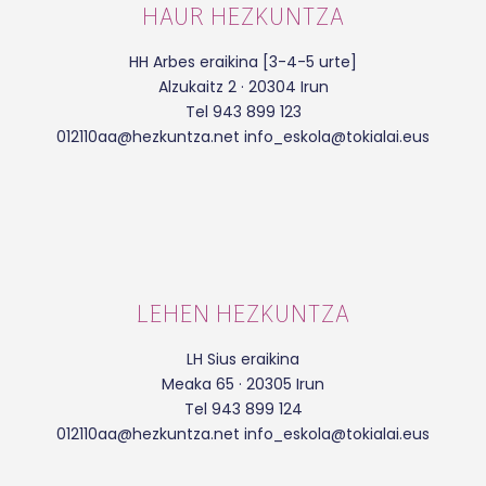
HAUR HEZKUNTZA
HH Arbes eraikina [3-4-5 urte]
Alzukaitz 2 · 20304 Irun
Tel 943 899 123
012110aa@hezkuntza.net info_eskola@tokialai.eus
LEHEN HEZKUNTZA
LH Sius eraikina
Meaka 65 · 20305 Irun
Tel 943 899 124
012110aa@hezkuntza.net info_eskola@tokialai.eus