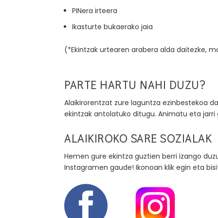
PINera irteera
Ikasturte bukaerako jaia
(*Ekintzak urtearen arabera alda daitezke,
PARTE HARTU NAHI DUZU?
Alaikirorentzat zure laguntza ezinbestekoa d
ekintzak antolatuko ditugu. Animatu eta jarr
ALAIKIROKO SARE SOZIALAK
Hemen gure ekintza guztien berri izango duz
Instagramen gaude! Ikonoan klik egin eta bisi