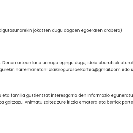
 malgutasunarekin jokatzen dugu dagoen egoeraren arabera)
a. Denon artean lana arinago egingo dugu, ideia aberatsak aterak
i gurekin harremanetan!
alaikirogurasoelkartea@gmail.com
edo sa
u eta familia guztientzat interesgarria den informazio egunerat
ta gaitzazu. Animatu zaitez zure iritzia ematera eta berriak part