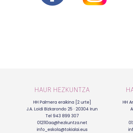
HAUR HEZKUNTZA
H
HH Palmera eraikina [2 urte]
HH Ar
J.A. Loidi Bizkarondo 25 · 20304 Irun
A
Tel 943 899 307
012110aa@hezkuntza.net
0
info_eskola@tokialai.eus
in