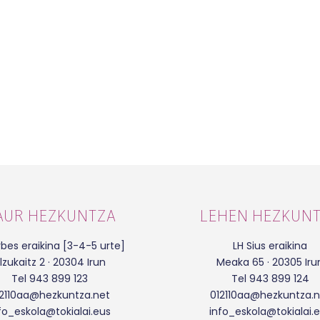
AUR HEZKUNTZA
LEHEN HEZKUN
bes eraikina [3-4-5 urte]
LH Sius eraikina
lzukaitz 2 · 20304 Irun
Meaka 65 · 20305 Iru
Tel 943 899 123
Tel 943 899 124
12110aa@hezkuntza.net
012110aa@hezkuntza.n
fo_eskola@tokialai.eus
info_eskola@tokialai.