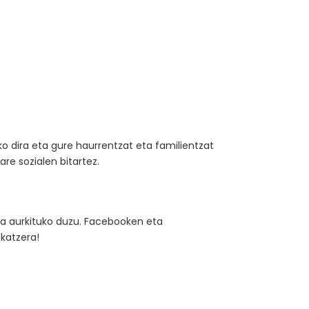
o dira eta gure haurrentzat eta familientzat
re sozialen bitartez.
ua aurkituko duzu. Facebooken eta
ekatzera!