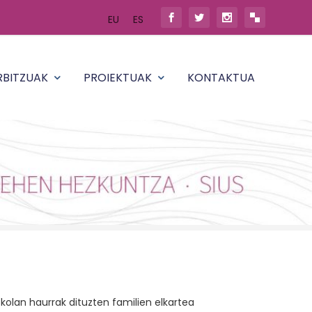
EU
ES
RBITZUAK
PROIEKTUAK
KONTAKTUA
eskolan haurrak dituzten familien elkartea