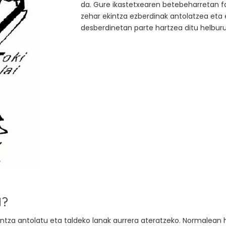
da. Gure ikastetxearen betebeharretan fa
zehar ekintza ezberdinak antolatzea eta 
desberdinetan parte hartzea ditu helburu
N?
intza antolatu eta taldeko lanak aurrera ateratzeko. Normalean h