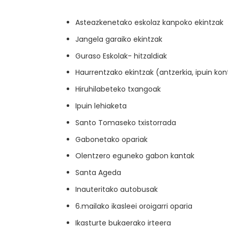
Asteazkenetako eskolaz kanpoko ekintzak
Jangela garaiko ekintzak
Guraso Eskolak- hitzaldiak
Haurrentzako ekintzak (antzerkia, ipuin kon
Hiruhilabeteko txangoak
Ipuin lehiaketa
Santo Tomaseko txistorrada
Gabonetako opariak
Olentzero eguneko gabon kantak
Santa Ageda
Inauteritako autobusak
6.mailako ikasleei oroigarri oparia
Ikasturte bukaerako irteera