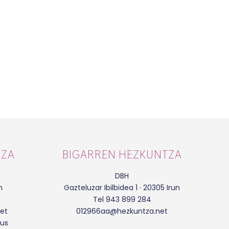
TZA
BIGARREN HEZKUNTZA
DBH
n
Gazteluzar Ibilbidea 1 · 20305 Irun
Tel 943 899 284
et
012966aa@hezkuntza.net
eus