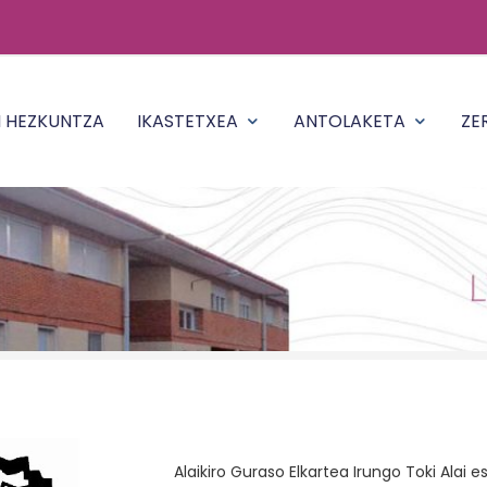
N HEZKUNTZA
IKASTETXEA
ANTOLAKETA
ZE
Alaikiro Guraso Elkartea Irungo Toki Alai 