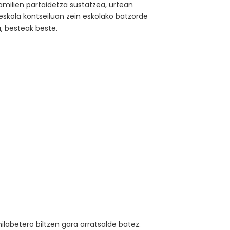
milien partaidetza sustatzea, urtean
eskola kontseiluan zein eskolako batzorde
, besteak beste.
ilabetero biltzen gara arratsalde batez.