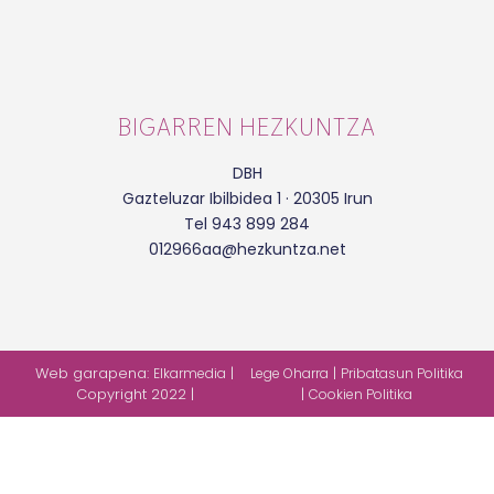
BIGARREN HEZKUNTZA
DBH
Gazteluzar Ibilbidea 1 · 20305 Irun
Tel 943 899 284
012966aa@hezkuntza.net
Web garapena:
|
|
Elkarmedia
Lege Oharra
Pribatasun Politika
Copyright 2022 |
|
Cookien Politika