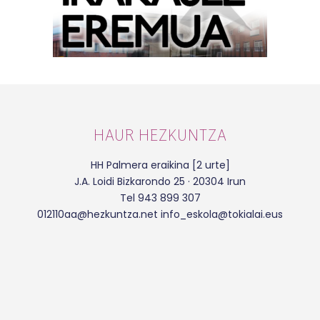
HAUR HEZKUNTZA
HH Palmera eraikina [2 urte]
J.A. Loidi Bizkarondo 25 · 20304 Irun
Tel 943 899 307
012110aa@hezkuntza.net info_eskola@tokialai.eus