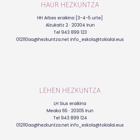
HAUR HEZKUNTZA
HH Arbes eraikina [3-4-5 urte]
Alzukaitz 2 · 20304 Irun
Tel 943 899 123
012110aa@hezkuntza.net info_eskola@tokialai.eus
LEHEN HEZKUNTZA
LH Sius eraikina
Meaka 65 · 20305 Irun
Tel 943 899 124
012110aa@hezkuntza.net info_eskola@tokialai.eus