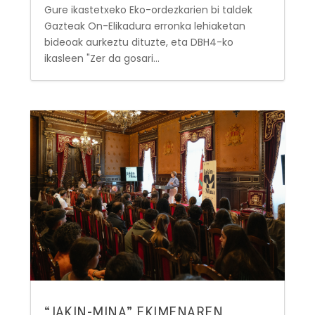
Gure ikastetxeko Eko-ordezkarien bi taldek
Gazteak On-Elikadura erronka lehiaketan
bideoak aurkeztu dituzte, eta DBH4-ko
ikasleen "Zer da gosari...
“JAKIN-MINA” EKIMENAREN