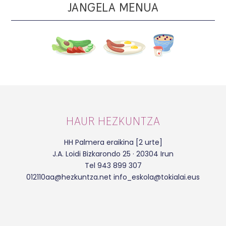
JANGELA MENUA
HAUR HEZKUNTZA
HH Palmera eraikina [2 urte]
J.A. Loidi Bizkarondo 25 · 20304 Irun
Tel 943 899 307
012110aa@hezkuntza.net info_eskola@tokialai.eus