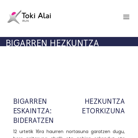
BIGARREN HEZKUNTZA
BIGARREN HEZKUNTZA
ESKAINTZA: ETORKIZUNA
BIDERATZEN
12 urtetik 16ra haurren nortasuna garatzen dugu,