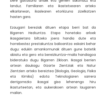
bere gaitasuna ahalik eta gehien sakonduz eta
landuz. Familiaren eta ikastetxearen arteko
elkarlanean, ikaslearen etorkizuna zizelkatzen
hasten gara.
Ezaugarri bereziak dituen etapa berri bat da
Bigarren Hezkuntza. Etapa honetako arloek
ikasgaietara biltzeko joera handia dute eta
horrebestez prestakuntza balioanitza eskaini behar
dugu: edukin amankomunak dituen gune batetik
abiatu eta gero eta bereizkuntza-maila handiagoa
bideratuko dugu Bigarren Zikloan. Ikasgai berrien
artean daukagu Gizarte Zientziak eta Natur
Zientzien arteko bereiztea (Biologia, Geologia, Fisika
eta Kimika) edota Teknologiaren sarrera
derrigorrezko ikasgai gisa lehenengo hiru
ikasturteetan, eta aukerakoen artean laugarren
mailan.