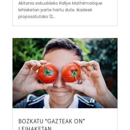
Akitania eskualdeko Rallye Mathématique
lehiaketan parte hartu dute. Ikasleek
proposatutako 12...
BOZKATU “GAZTEAK ON”
LEIHAKETAN