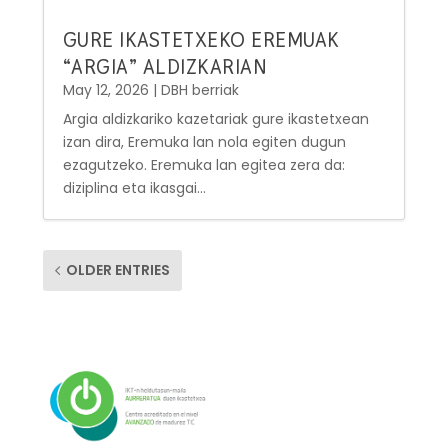
GURE IKASTETXEKO EREMUAK
“ARGIA” ALDIZKARIAN
May 12, 2026
|
DBH berriak
Argia aldizkariko kazetariak gure ikastetxean
izan dira, Eremuka lan nola egiten dugun
ezagutzeko. Eremuka lan egitea zera da:
diziplina eta ikasgai...
OLDER ENTRIES