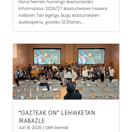
Hona hemen hurrengo ikasturterako
informazioa: 2026/27 ikasturtearen hasiera:
irailaren 7an egingo dugu ikasturtearen
aurkezpena, goizeko 12:30etan....
“GAZTEAK ON” LEHIAKETAN
IRABAZLE
Jun 8, 2026
|
DBH berriak