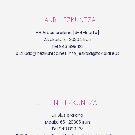
HAUR HEZKUNTZA
HH Arbes eraikina [3-4-5 urte]
Alzukaitz 2 · 20304 Irun
Tel 943 899 123
012110aa@hezkuntza.net info_eskola@tokialai.eus
LEHEN HEZKUNTZA
LH Sius eraikina
Meaka 65 · 20305 Irun
Tel 943 899 124