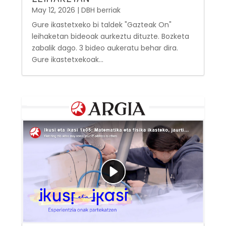
May 12, 2026
|
DBH berriak
Gure ikastetxeko bi taldek "Gazteak On"
leihaketan bideoak aurkeztu dituzte. Bozketa
zabalik dago. 3 bideo aukeratu behar dira.
Gure ikastetxekoak...