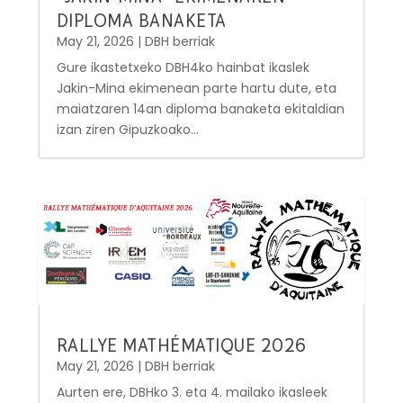
DIPLOMA BANAKETA
May 21, 2026
|
DBH berriak
Gure ikastetxeko DBH4ko hainbat ikaslek
Jakin-Mina ekimenean parte hartu dute, eta
maiatzaren 14an diploma banaketa ekitaldian
izan ziren Gipuzkoako...
RALLYE MATHÉMATIQUE 2026
May 21, 2026
|
DBH berriak
Aurten ere, DBHko 3. eta 4. mailako ikasleek