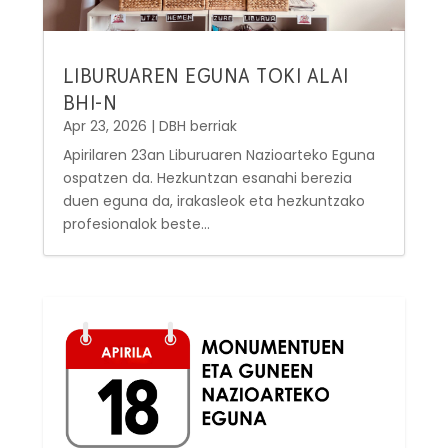
LIBURUAREN EGUNA TOKI ALAI
BHI-N
Apr 23, 2026
|
DBH berriak
Apirilaren 23an Liburuaren Nazioarteko Eguna
ospatzen da. Hezkuntzan esanahi berezia
duen eguna da, irakasleok eta hezkuntzako
profesionalok beste...