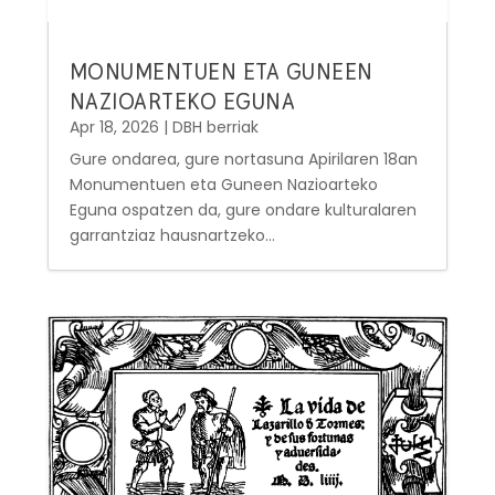
MONUMENTUEN ETA GUNEEN
NAZIOARTEKO EGUNA
Apr 18, 2026
|
DBH berriak
Gure ondarea, gure nortasuna Apirilaren 18an
Monumentuen eta Guneen Nazioarteko
Eguna ospatzen da, gure ondare kulturalaren
garrantziaz hausnartzeko...