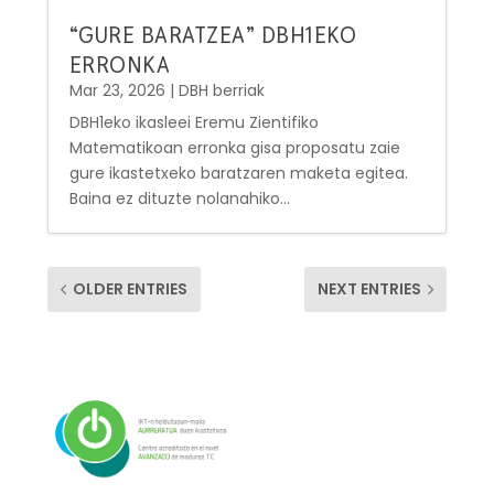
“GURE BARATZEA” DBH1EKO
ERRONKA
Mar 23, 2026
|
DBH berriak
DBH1eko ikasleei Eremu Zientifiko
Matematikoan erronka gisa proposatu zaie
gure ikastetxeko baratzaren maketa egitea.
Baina ez dituzte nolanahiko...
OLDER ENTRIES
NEXT ENTRIES