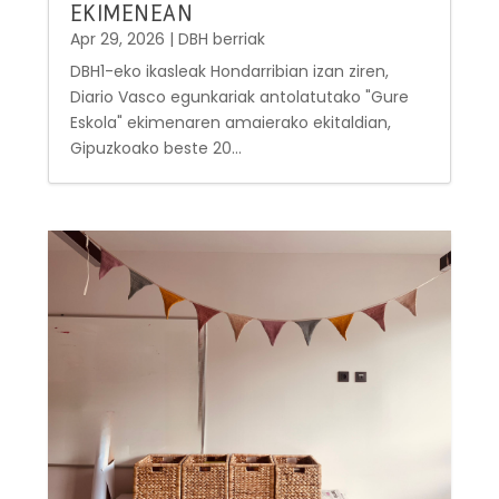
EKIMENEAN
Apr 29, 2026
|
DBH berriak
DBH1-eko ikasleak Hondarribian izan ziren,
Diario Vasco egunkariak antolatutako "Gure
Eskola" ekimenaren amaierako ekitaldian,
Gipuzkoako beste 20...