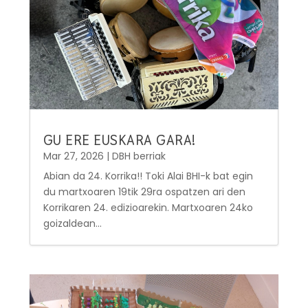
GU ERE EUSKARA GARA!
Mar 27, 2026
|
DBH berriak
Abian da 24. Korrika!! Toki Alai BHI-k bat egin
du martxoaren 19tik 29ra ospatzen ari den
Korrikaren 24. edizioarekin. Martxoaren 24ko
goizaldean...