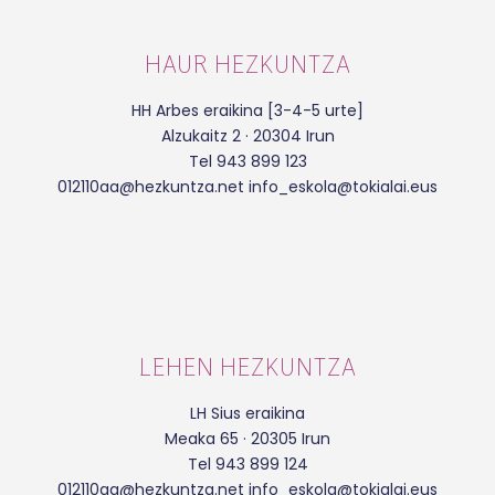
HAUR HEZKUNTZA
HH Arbes eraikina [3-4-5 urte]
Alzukaitz 2 · 20304 Irun
Tel 943 899 123
012110aa@hezkuntza.net info_eskola@tokialai.eus
LEHEN HEZKUNTZA
LH Sius eraikina
Meaka 65 · 20305 Irun
Tel 943 899 124
012110aa@hezkuntza.net info_eskola@tokialai.eus