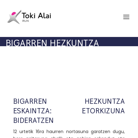
BIGARREN HEZKUNTZA
BIGARREN HEZKUNTZA
ESKAINTZA: ETORKIZUNA
BIDERATZEN
12 urtetik 16ra haurren nortasuna garatzen dugu,