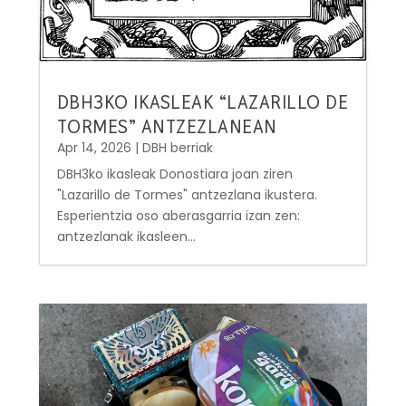
DBH3KO IKASLEAK “LAZARILLO DE
TORMES” ANTZEZLANEAN
Apr 14, 2026
|
DBH berriak
DBH3ko ikasleak Donostiara joan ziren
"Lazarillo de Tormes" antzezlana ikustera.
Esperientzia oso aberasgarria izan zen:
antzezlanak ikasleen...