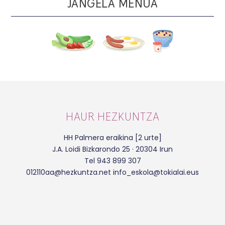
JANGELA MENUA
HAUR HEZKUNTZA
HH Palmera eraikina [2 urte]
J.A. Loidi Bizkarondo 25 · 20304 Irun
Tel 943 899 307
012110aa@hezkuntza.net info_eskola@tokialai.eus