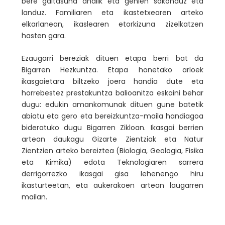
bere gaitasuna ahalik eta gehien sakonduz eta
landuz. Familiaren eta ikastetxearen arteko
elkarlanean, ikaslearen etorkizuna zizelkatzen
hasten gara.
Ezaugarri bereziak dituen etapa berri bat da
Bigarren Hezkuntza. Etapa honetako arloek
ikasgaietara biltzeko joera handia dute eta
horrebestez prestakuntza balioanitza eskaini behar
dugu: edukin amankomunak dituen gune batetik
abiatu eta gero eta bereizkuntza-maila handiagoa
bideratuko dugu Bigarren Zikloan. Ikasgai berrien
artean daukagu Gizarte Zientziak eta Natur
Zientzien arteko bereiztea (Biologia, Geologia, Fisika
eta Kimika) edota Teknologiaren sarrera
derrigorrezko ikasgai gisa lehenengo hiru
ikasturteetan, eta aukerakoen artean laugarren
mailan.