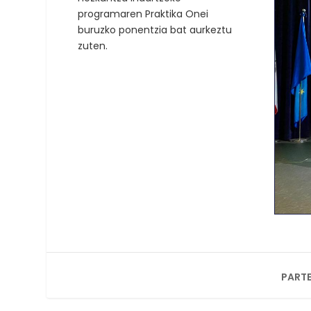
programaren Praktika Onei
buruzko ponentzia bat aurkeztu
zuten.
PARTE