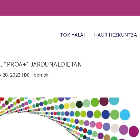
TOKI-ALAI
HAUR HEZKUNTZA
I, “PROA+” JARDUNALDIETAN
v 28, 2022
|
DBH berriak