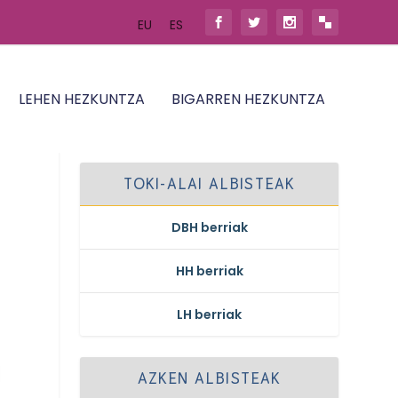
EU
ES
LEHEN HEZKUNTZA
BIGARREN HEZKUNTZA
TOKI-ALAI ALBISTEAK
DBH berriak
HH berriak
LH berriak
AZKEN ALBISTEAK