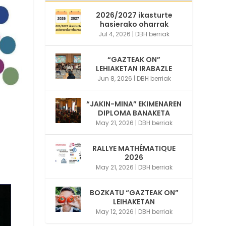
2026/2027 ikasturte
hasierako oharrak
Jul 4, 2026
|
DBH berriak
“GAZTEAK ON”
LEHIAKETAN IRABAZLE
Jun 8, 2026
|
DBH berriak
“JAKIN-MINA” EKIMENAREN
DIPLOMA BANAKETA
May 21, 2026
|
DBH berriak
RALLYE MATHÉMATIQUE
2026
May 21, 2026
|
DBH berriak
BOZKATU “GAZTEAK ON”
LEIHAKETAN
May 12, 2026
|
DBH berriak