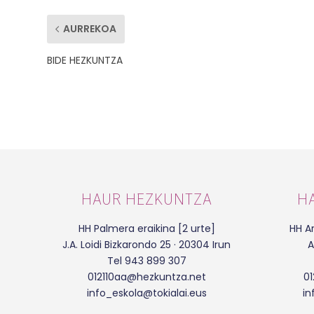
AURREKOA
BIDE HEZKUNTZA
HAUR HEZKUNTZA
H
HH Palmera eraikina [2 urte]
HH Ar
J.A. Loidi Bizkarondo 25 · 20304 Irun
A
Tel 943 899 307
012110aa@hezkuntza.net
0
info_eskola@tokialai.eus
in