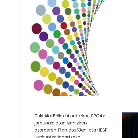
Toki Alai BHIko bi ordezkari
PROA+
jardunaldietan izan ziren
azaroaren 17an eta 18an, eta HBSP
Hezkuntza Indartzeko