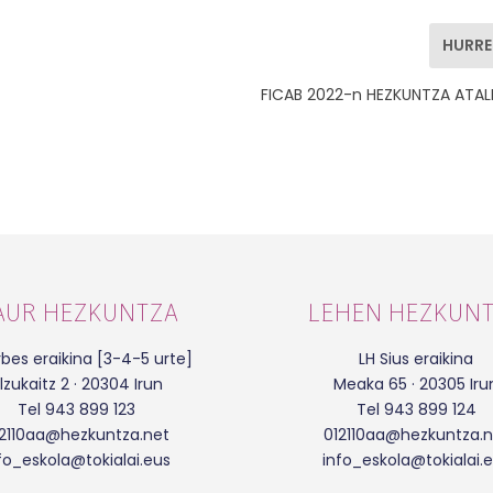
HURR
FICAB 2022-n HEZKUNTZA ATAL
AUR HEZKUNTZA
LEHEN HEZKUN
bes eraikina [3-4-5 urte]
LH Sius eraikina
lzukaitz 2 · 20304 Irun
Meaka 65 · 20305 Iru
Tel 943 899 123
Tel 943 899 124
12110aa@hezkuntza.net
012110aa@hezkuntza.n
fo_eskola@tokialai.eus
info_eskola@tokialai.