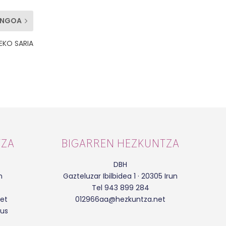
ENGOA
EKO SARIA
TZA
BIGARREN HEZKUNTZA
DBH
n
Gazteluzar Ibilbidea 1 · 20305 Irun
Tel 943 899 284
et
012966aa@hezkuntza.net
eus