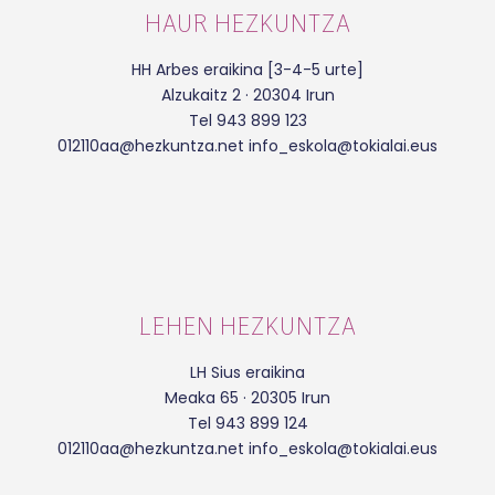
HAUR HEZKUNTZA
HH Arbes eraikina [3-4-5 urte]
Alzukaitz 2 · 20304 Irun
Tel 943 899 123
012110aa@hezkuntza.net info_eskola@tokialai.eus
LEHEN HEZKUNTZA
LH Sius eraikina
Meaka 65 · 20305 Irun
Tel 943 899 124
012110aa@hezkuntza.net info_eskola@tokialai.eus