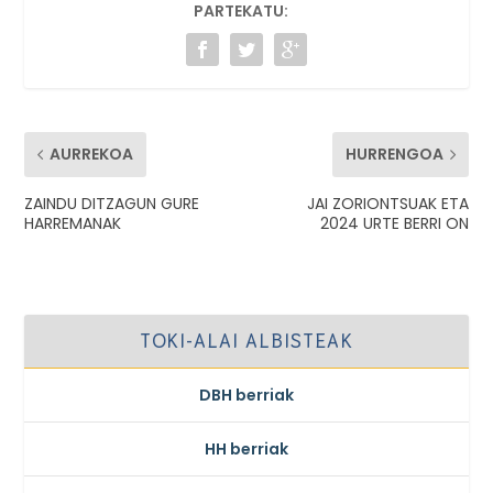
PARTEKATU:
AURREKOA
HURRENGOA
ZAINDU DITZAGUN GURE
JAI ZORIONTSUAK ETA
HARREMANAK
2024 URTE BERRI ON
TOKI-ALAI ALBISTEAK
DBH berriak
HH berriak