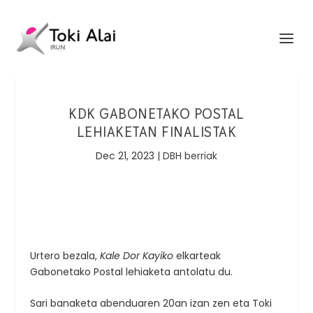
KDK GABONETAKO POSTAL
LEHIAKETAN FINALISTAK
Dec 21, 2023
|
DBH berriak
Urtero bezala,
Kale Dor Kayiko
elkarteak
Gabonetako Postal lehiaketa antolatu du.
Sari banaketa abenduaren 20an izan zen eta Toki