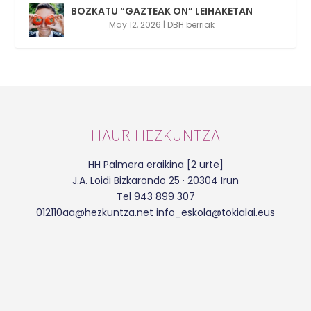
BOZKATU “GAZTEAK ON” LEIHAKETAN
May 12, 2026
|
DBH berriak
HAUR HEZKUNTZA
HH Palmera eraikina [2 urte]
J.A. Loidi Bizkarondo 25 · 20304 Irun
Tel 943 899 307
012110aa@hezkuntza.net info_eskola@tokialai.eus