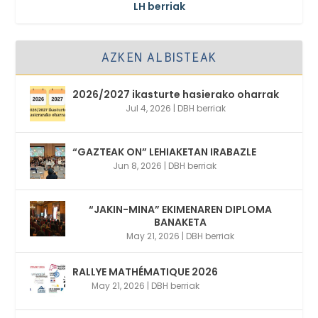
LH berriak
AZKEN ALBISTEAK
2026/2027 ikasturte hasierako oharrak
Jul 4, 2026
|
DBH berriak
“GAZTEAK ON” LEHIAKETAN IRABAZLE
Jun 8, 2026
|
DBH berriak
“JAKIN-MINA” EKIMENAREN DIPLOMA
BANAKETA
May 21, 2026
|
DBH berriak
RALLYE MATHÉMATIQUE 2026
May 21, 2026
|
DBH berriak