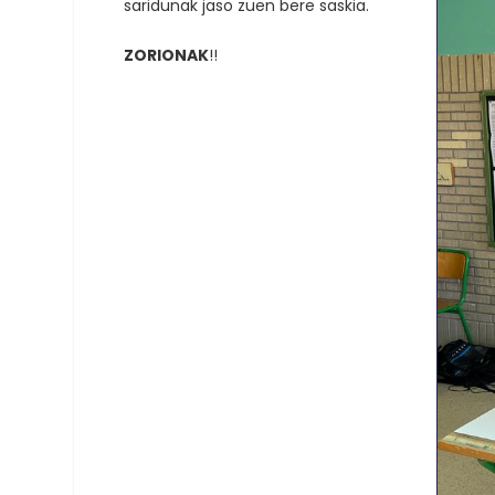
saridunak jaso zuen bere saskia.
ZORIONAK
!!