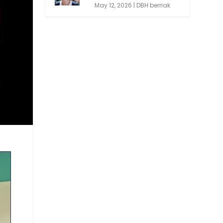
May 12, 2026
|
DBH berriak