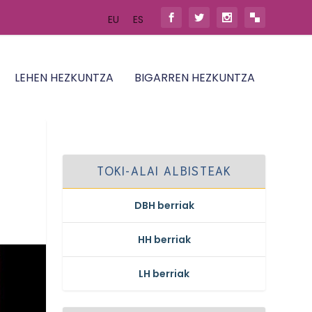
EU
ES
LEHEN HEZKUNTZA
BIGARREN HEZKUNTZA
TOKI-ALAI ALBISTEAK
DBH berriak
HH berriak
LH berriak