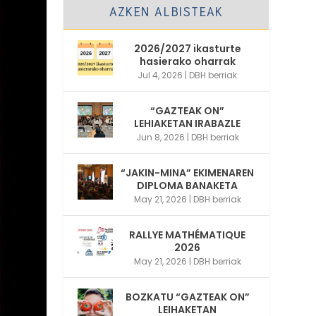
AZKEN ALBISTEAK
2026/2027 ikasturte
hasierako oharrak
Jul 4, 2026
|
DBH berriak
“GAZTEAK ON”
LEHIAKETAN IRABAZLE
Jun 8, 2026
|
DBH berriak
“JAKIN-MINA” EKIMENAREN
DIPLOMA BANAKETA
May 21, 2026
|
DBH berriak
RALLYE MATHÉMATIQUE
2026
May 21, 2026
|
DBH berriak
BOZKATU “GAZTEAK ON”
LEIHAKETAN