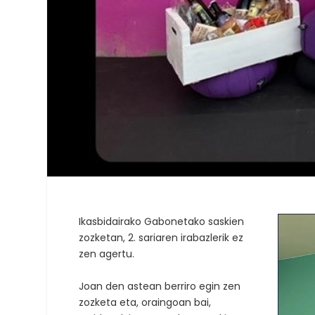
Ikasbidairako Gabonetako saskien
zozketan, 2. sariaren irabazlerik ez
zen agertu.
Joan den astean berriro egin zen
zozketa eta, oraingoan bai,