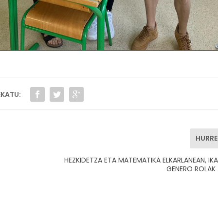
KATU:
HURR
HEZKIDETZA ETA MATEMATIKA ELKARLANEAN, IK
GENERO ROLAK