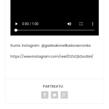
Iturria: Instagram
@gazteakonelikaduraerronka
https://www.instagram.com/reel/DZUQbZxotbH/
PARTEKATU: