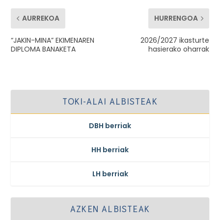
AURREKOA
HURRENGOA
“JAKIN-MINA” EKIMENAREN
2026/2027 ikasturte
DIPLOMA BANAKETA
hasierako oharrak
TOKI-ALAI ALBISTEAK
DBH berriak
HH berriak
LH berriak
AZKEN ALBISTEAK