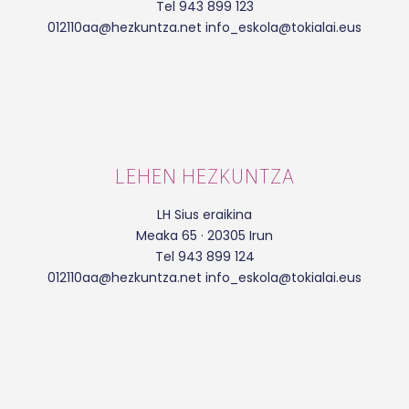
Tel 943 899 123
012110aa@hezkuntza.net info_eskola@tokialai.eus
LEHEN HEZKUNTZA
LH Sius eraikina
Meaka 65 · 20305 Irun
Tel 943 899 124
012110aa@hezkuntza.net info_eskola@tokialai.eus