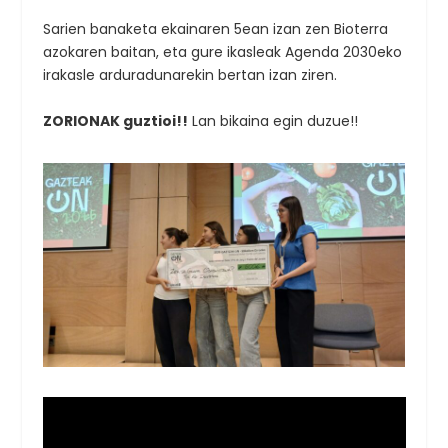
Sarien banaketa ekainaren 5ean izan zen Bioterra
azokaren baitan, eta gure ikasleak Agenda 2030eko
irakasle arduradunarekin bertan izan ziren.
ZORIONAK guztioi!!
Lan bikaina egin duzue!!