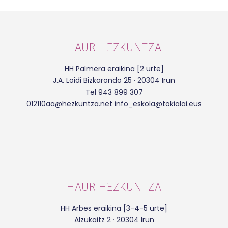
HAUR HEZKUNTZA
HH Palmera eraikina [2 urte]
J.A. Loidi Bizkarondo 25 · 20304 Irun
Tel 943 899 307
012110aa@hezkuntza.net info_eskola@tokialai.eus
HAUR HEZKUNTZA
HH Arbes eraikina [3-4-5 urte]
Alzukaitz 2 · 20304 Irun