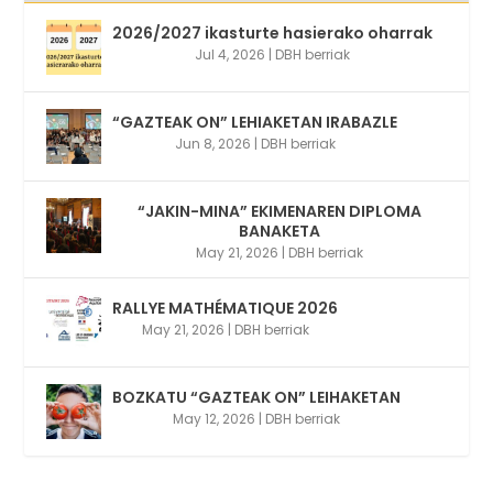
2026/2027 ikasturte hasierako oharrak
Jul 4, 2026
|
DBH berriak
“GAZTEAK ON” LEHIAKETAN IRABAZLE
Jun 8, 2026
|
DBH berriak
“JAKIN-MINA” EKIMENAREN DIPLOMA
BANAKETA
May 21, 2026
|
DBH berriak
RALLYE MATHÉMATIQUE 2026
May 21, 2026
|
DBH berriak
BOZKATU “GAZTEAK ON” LEIHAKETAN
May 12, 2026
|
DBH berriak