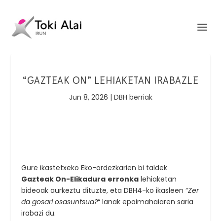
“GAZTEAK ON” LEHIAKETAN IRABAZLE
Jun 8, 2026
|
DBH berriak
Gure ikastetxeko Eko-ordezkarien bi taldek
Gazteak On-Elikadura
erronka
lehiaketan
bideoak aurkeztu dituzte, eta DBH4-ko ikasleen
“
Zer
da gosari osasuntsua?
“
lanak epaimahaiaren saria
irabazi du.