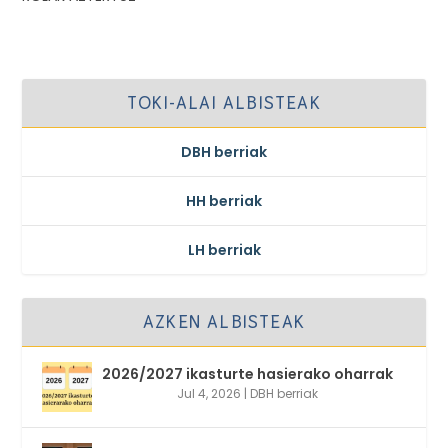
TOKI-ALAI ALBISTEAK
DBH berriak
HH berriak
LH berriak
AZKEN ALBISTEAK
2026/2027 ikasturte hasierako oharrak
Jul 4, 2026
|
DBH berriak