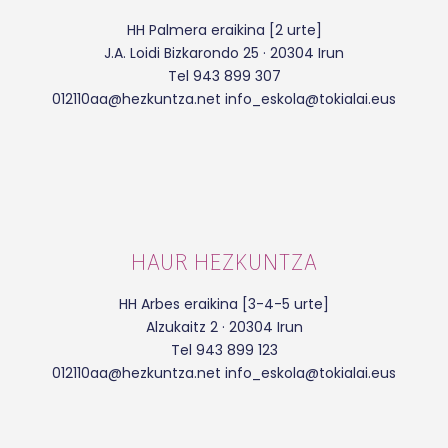
HH Palmera eraikina [2 urte]
J.A. Loidi Bizkarondo 25 · 20304 Irun
Tel 943 899 307
012110aa@hezkuntza.net info_eskola@tokialai.eus
HAUR HEZKUNTZA
HH Arbes eraikina [3-4-5 urte]
Alzukaitz 2 · 20304 Irun
Tel 943 899 123
012110aa@hezkuntza.net info_eskola@tokialai.eus