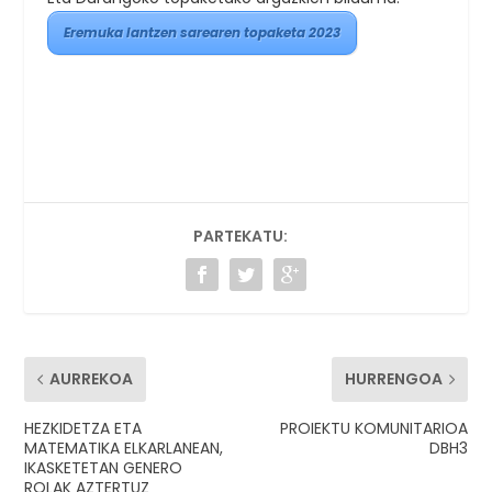
Eremuka lantzen sarearen topaketa 2023
PARTEKATU:
AURREKOA
HURRENGOA
HEZKIDETZA ETA
PROIEKTU KOMUNITARIOA
MATEMATIKA ELKARLANEAN,
DBH3
IKASKETETAN GENERO
ROLAK AZTERTUZ