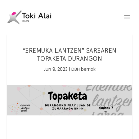
“EREMUKA LANTZEN” SAREAREN
TOPAKETA DURANGON
Jun 9, 2023
|
DBH berriak