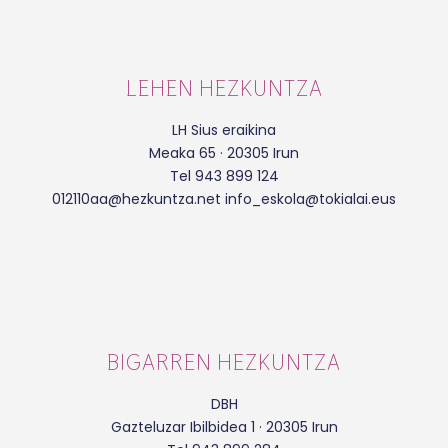
LEHEN HEZKUNTZA
LH Sius eraikina
Meaka 65 · 20305 Irun
Tel 943 899 124
012110aa@hezkuntza.net info_eskola@tokialai.eus
BIGARREN HEZKUNTZA
DBH
Gazteluzar Ibilbidea 1 · 20305 Irun