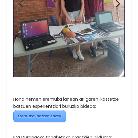
Hona hemen eremuka lanean ari garen ikastetxe
batzuen esperientziari buruzko bideoa:
Eremuka lantzen sarea
Eta Durangoko topaketako argazkien bilduma: