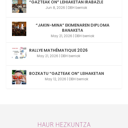
“GAZTEAK ON” LEHIAKETAN IRABAZLE
Jun 8, 2026
|
DBH berriak
“JAKIN-MINA” EKIMENAREN DIPLOMA
BANAKETA
May 21, 2026
|
DBH berriak
RALLYE MATHÉMATIQUE 2026
May 21, 2026
|
DBH berriak
BOZKATU “GAZTEAK ON” LEIHAKETAN
May 12, 2026
|
DBH berriak
HAUR HEZKUNTZA