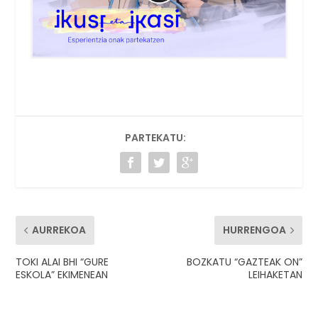
PARTEKATU:
AURREKOA
HURRENGOA
TOKI ALAI BHI “GURE
BOZKATU “GAZTEAK ON”
ESKOLA” EKIMENEAN
LEIHAKETAN