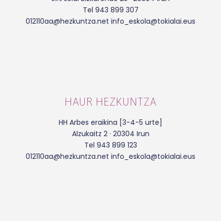
Tel 943 899 307
012110aa@hezkuntza.net info_eskola@tokialai.eus
HAUR HEZKUNTZA
HH Arbes eraikina [3-4-5 urte]
Alzukaitz 2 · 20304 Irun
Tel 943 899 123
012110aa@hezkuntza.net info_eskola@tokialai.eus