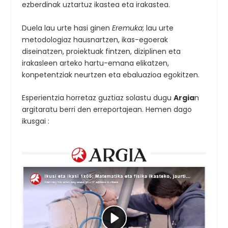
ezberdinak uztartuz ikastea eta irakastea.
Duela lau urte hasi ginen
Eremuka
; lau urte
metodologiaz hausnartzen, ikas-egoerak
diseinatzen, proiektuak fintzen, diziplinen eta
irakasleen arteko hartu-emana elikatzen,
konpetentziak neurtzen eta ebaluazioa egokitzen.
Esperientzia horretaz guztiaz solastu dugu
Argia
n
argitaratu berri den erreportajean. Hemen dago
ikusgai :