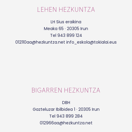
LEHEN HEZKUNTZA
LH Sius eraikina
Meaka 65 · 20305 Irun
Tel 943 899 124
012110aa@hezkuntza.net info_eskola@tokialai.eus
BIGARREN HEZKUNTZA
DBH
Gazteluzar Ibilbidea 1 · 20305 Irun
Tel 943 899 284
012966aa@hezkuntza.net