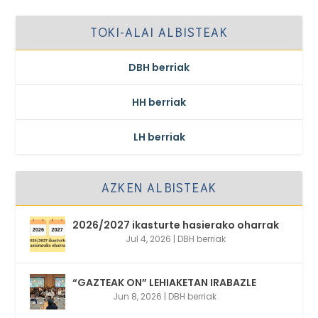
TOKI-ALAI ALBISTEAK
DBH berriak
HH berriak
LH berriak
AZKEN ALBISTEAK
2026/2027 ikasturte hasierako oharrak
Jul 4, 2026
|
DBH berriak
“GAZTEAK ON” LEHIAKETAN IRABAZLE
Jun 8, 2026
|
DBH berriak