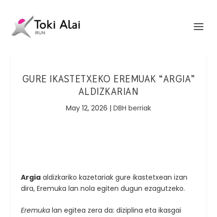
GURE IKASTETXEKO EREMUAK “ARGIA”
ALDIZKARIAN
May 12, 2026
|
DBH berriak
Argia
aldizkariko kazetariak gure ikastetxean izan
dira, Eremuka lan nola egiten dugun ezagutzeko.
Eremuka
lan egitea zera da: diziplina eta ikasgai