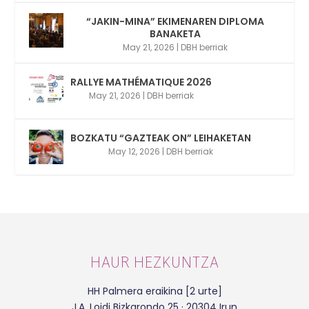
“JAKIN-MINA” EKIMENAREN DIPLOMA
BANAKETA
May 21, 2026
|
DBH berriak
RALLYE MATHÉMATIQUE 2026
May 21, 2026
|
DBH berriak
BOZKATU “GAZTEAK ON” LEIHAKETAN
May 12, 2026
|
DBH berriak
HAUR HEZKUNTZA
HH Palmera eraikina [2 urte]
J.A. Loidi Bizkarondo 25 · 20304 Irun