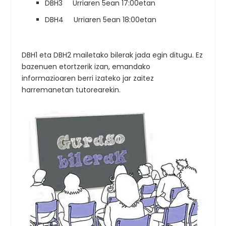
DBH3 Urriaren 5ean 17:00etan
DBH4 Urriaren 5ean 18:00etan
DBH1 eta DBH2 mailetako bilerak jada egin ditugu. Ez
bazenuen etortzerik izan, emandako
informazioaren berri izateko jar zaitez
harremanetan tutorearekin.