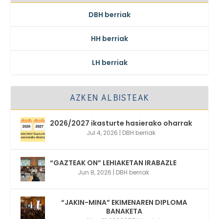
DBH berriak
HH berriak
LH berriak
AZKEN ALBISTEAK
2026/2027 ikasturte hasierako oharrak
Jul 4, 2026
|
DBH berriak
“GAZTEAK ON” LEHIAKETAN IRABAZLE
Jun 8, 2026
|
DBH berriak
“JAKIN-MINA” EKIMENAREN DIPLOMA
BANAKETA