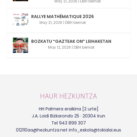
May 21, 2026
|
DBH berriak
RALLYE MATHÉMATIQUE 2026
May 21, 2026
|
DBH berriak
BOZKATU “GAZTEAK ON” LEIHAKETAN
May 12, 2026
|
DBH berriak
HAUR HEZKUNTZA
HH Palmera eraikina [2 urte]
J.A. Loidi Bizkarondo 25 · 20304 Irun
Tel 943 899 307
012110aa@hezkuntza.net info_eskola@tokialai.eus