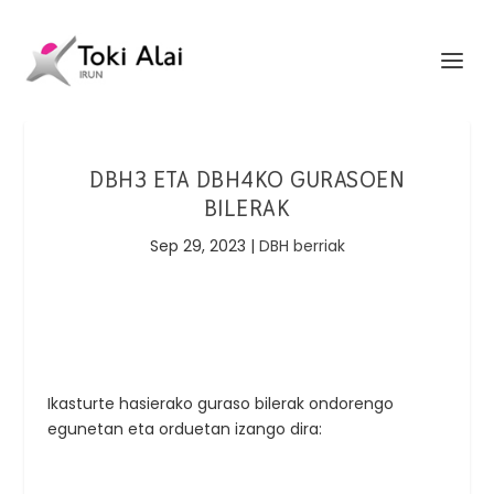
DBH3 ETA DBH4KO GURASOEN
BILERAK
Sep 29, 2023
|
DBH berriak
Ikasturte hasierako guraso bilerak ondorengo
egunetan eta orduetan izango dira: