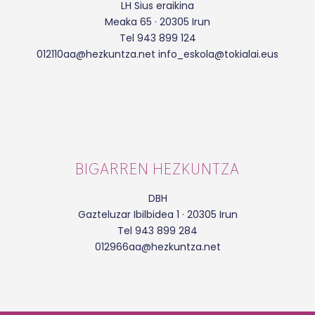
LH Sius eraikina
Meaka 65 · 20305 Irun
Tel 943 899 124
012110aa@hezkuntza.net info_eskola@tokialai.eus
BIGARREN HEZKUNTZA
DBH
Gazteluzar Ibilbidea 1 · 20305 Irun
Tel 943 899 284
012966aa@hezkuntza.net