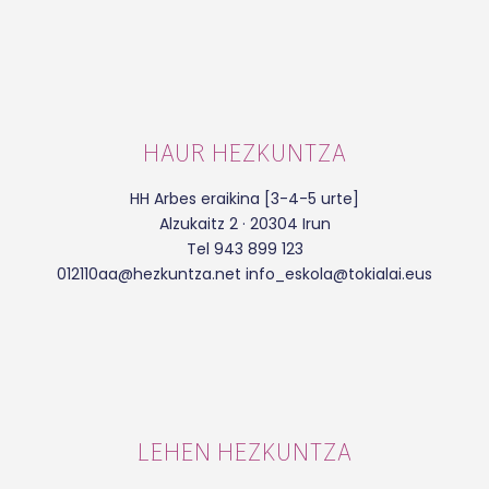
HAUR HEZKUNTZA
HH Arbes eraikina [3-4-5 urte]
Alzukaitz 2 · 20304 Irun
Tel 943 899 123
012110aa@hezkuntza.net info_eskola@tokialai.eus
LEHEN HEZKUNTZA