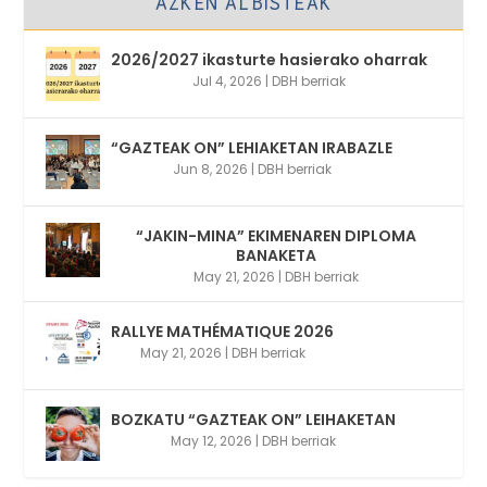
AZKEN ALBISTEAK
2026/2027 ikasturte hasierako oharrak
Jul 4, 2026
|
DBH berriak
“GAZTEAK ON” LEHIAKETAN IRABAZLE
Jun 8, 2026
|
DBH berriak
“JAKIN-MINA” EKIMENAREN DIPLOMA
BANAKETA
May 21, 2026
|
DBH berriak
RALLYE MATHÉMATIQUE 2026
May 21, 2026
|
DBH berriak
BOZKATU “GAZTEAK ON” LEIHAKETAN
May 12, 2026
|
DBH berriak