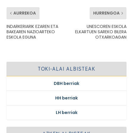
AURREKOA
HURRENGOA
INDARKERIARIK EZAREN ETA
UNESCOREN ESKOLA
BAKEAREN NAZIOARTEKO
ELKARTUEN SAREKO BILERA
ESKOLA EGUNA
OTXARKOAGAN
TOKI-ALAI ALBISTEAK
DBH berriak
HH berriak
LH berriak