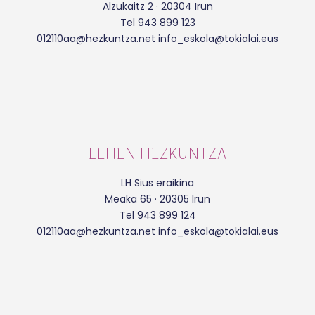
Alzukaitz 2 · 20304 Irun
Tel 943 899 123
012110aa@hezkuntza.net info_eskola@tokialai.eus
LEHEN HEZKUNTZA
LH Sius eraikina
Meaka 65 · 20305 Irun
Tel 943 899 124
012110aa@hezkuntza.net info_eskola@tokialai.eus