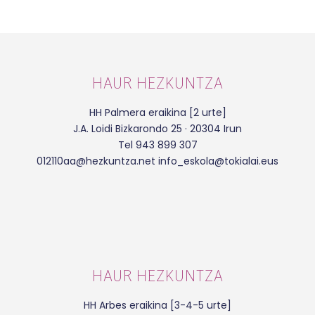
HAUR HEZKUNTZA
HH Palmera eraikina [2 urte]
J.A. Loidi Bizkarondo 25 · 20304 Irun
Tel 943 899 307
012110aa@hezkuntza.net info_eskola@tokialai.eus
HAUR HEZKUNTZA
HH Arbes eraikina [3-4-5 urte]