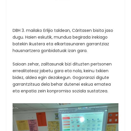
DBH 3. mailako Erlijio taldean, Cáritasen bisita jaso
dugu. Haien eskutik, mundua begirada irekiago
batekin ikustera eta elkartasunaren garrantziaz
hausnartzera gonbidatuak izan gara.
Saioan zehar, zailtasunak bizi dituzten pertsonen
errealitateaz jabetu gara eta nola, keinu txikien
bidez, aldea egin dezakegun. Gogorarazi digute
garrantzitsua dela behar dutenei eskua ematea
eta enpatia zein konpromiso soziala sustatzea.