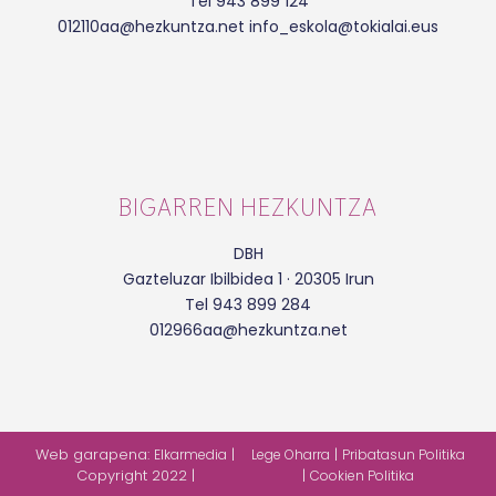
Tel 943 899 124
012110aa@hezkuntza.net info_eskola@tokialai.eus
BIGARREN HEZKUNTZA
DBH
Gazteluzar Ibilbidea 1 · 20305 Irun
Tel 943 899 284
012966aa@hezkuntza.net
Web garapena:
|
|
Elkarmedia
Lege Oharra
Pribatasun Politika
Copyright 2022 |
|
Cookien Politika