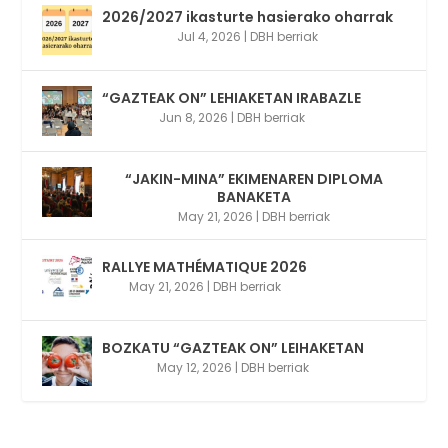
2026/2027 ikasturte hasierako oharrak
Jul 4, 2026
|
DBH berriak
“GAZTEAK ON” LEHIAKETAN IRABAZLE
Jun 8, 2026
|
DBH berriak
“JAKIN-MINA” EKIMENAREN DIPLOMA
BANAKETA
May 21, 2026
|
DBH berriak
RALLYE MATHÉMATIQUE 2026
May 21, 2026
|
DBH berriak
BOZKATU “GAZTEAK ON” LEIHAKETAN
May 12, 2026
|
DBH berriak