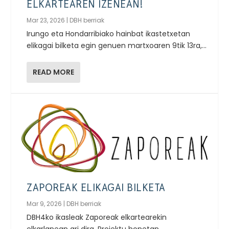
ELKARTEAREN IZENEAN!
Mar 23, 2026
|
DBH berriak
Irungo eta Hondarribiako hainbat ikastetxetan
elikagai bilketa egin genuen martxoaren 9tik 13ra,...
READ MORE
ZAPOREAK ELIKAGAI BILKETA
Mar 9, 2026
|
DBH berriak
DBH4ko ikasleak Zaporeak elkartearekin