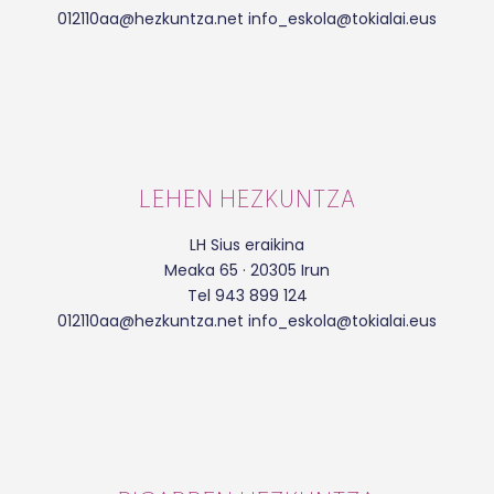
012110aa@hezkuntza.net info_eskola@tokialai.eus
LEHEN HEZKUNTZA
LH Sius eraikina
Meaka 65 · 20305 Irun
Tel 943 899 124
012110aa@hezkuntza.net info_eskola@tokialai.eus