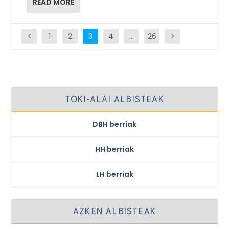
READ MORE
1
2
3
4
…
26
TOKI-ALAI ALBISTEAK
DBH berriak
HH berriak
LH berriak
AZKEN ALBISTEAK