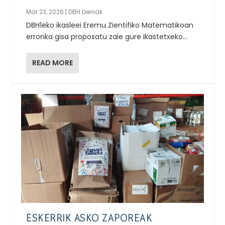
Mar 23, 2026
|
DBH berriak
DBH1eko ikasleei Eremu Zientifiko Matematikoan
erronka gisa proposatu zaie gure ikastetxeko...
READ MORE
ESKERRIK ASKO ZAPOREAK