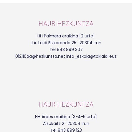
HAUR HEZKUNTZA
HH Palmera eraikina [2 urte]
J.A. Loidi Bizkarondo 25 · 20304 Irun
Tel 943 899 307
012110aa@hezkuntza.net info_eskola@tokialai.eus
HAUR HEZKUNTZA
HH Arbes eraikina [3-4-5 urte]
Alzukaitz 2 · 20304 Irun
Tel 943 899 123