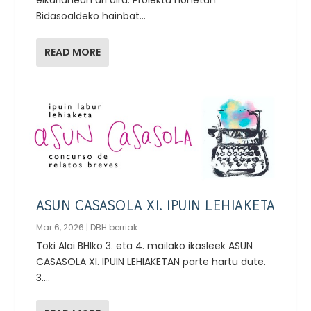
elkarlanean ari dira. Proiektu honetan
Bidasoaldeko hainbat...
READ MORE
ASUN CASASOLA XI. IPUIN LEHIAKETA
Mar 6, 2026
|
DBH berriak
Toki Alai BHIko 3. eta 4. mailako ikasleek ASUN
CASASOLA XI. IPUIN LEHIAKETAN parte hartu dute.
3....