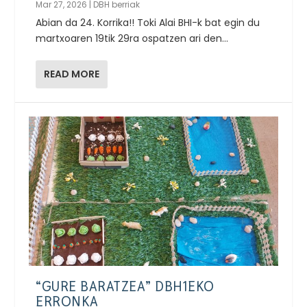
Mar 27, 2026
|
DBH berriak
Abian da 24. Korrika!! Toki Alai BHI-k bat egin du
martxoaren 19tik 29ra ospatzen ari den...
READ MORE
“GURE BARATZEA” DBH1EKO
ERRONKA