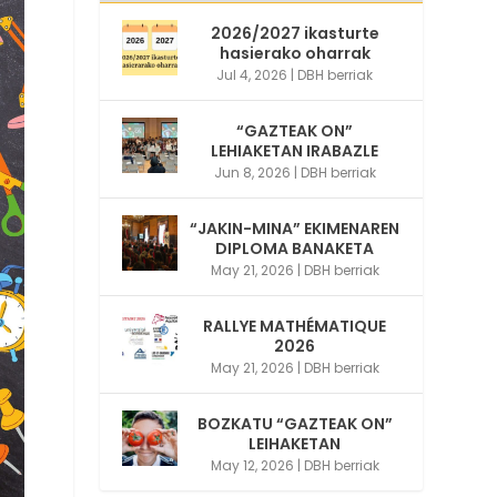
2026/2027 ikasturte
hasierako oharrak
Jul 4, 2026
|
DBH berriak
“GAZTEAK ON”
LEHIAKETAN IRABAZLE
Jun 8, 2026
|
DBH berriak
“JAKIN-MINA” EKIMENAREN
DIPLOMA BANAKETA
May 21, 2026
|
DBH berriak
RALLYE MATHÉMATIQUE
2026
May 21, 2026
|
DBH berriak
BOZKATU “GAZTEAK ON”
LEIHAKETAN
May 12, 2026
|
DBH berriak