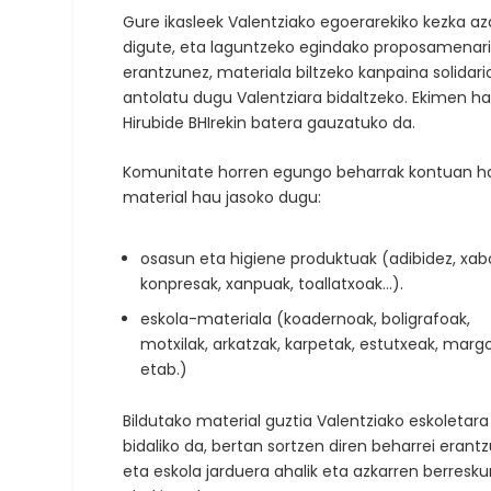
Gure ikasleek Valentziako egoerarekiko kezka az
digute, eta laguntzeko egindako proposamenari
erantzunez, materiala biltzeko kanpaina solidari
antolatu dugu Valentziara bidaltzeko. Ekimen h
Hirubide BHIrekin batera gauzatuko da.
Komunitate horren egungo beharrak kontuan ha
material hau jasoko dugu:
osasun eta higiene produktuak (adibidez, xabo
konpresak, xanpuak, toallatxoak…).
eskola-materiala (koadernoak, boligrafoak,
motxilak, arkatzak, karpetak, estutxeak, marg
etab.)
Bildutako material guztia Valentziako eskoletara
bidaliko da, bertan sortzen diren beharrei erant
eta eskola jarduera ahalik eta azkarren berresku