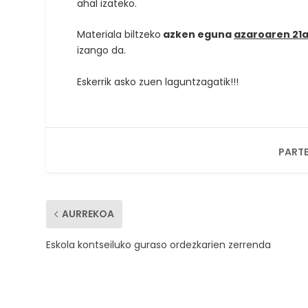
ahal izateko.
Materiala biltzeko
azken eguna
azaroaren 21
izango da.
Eskerrik asko zuen laguntzagatik!!!
PARTE
AURREKOA
Eskola kontseiluko guraso ordezkarien zerrenda