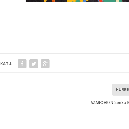
a
KATU:
HURR
AZAROAREN 25eko E