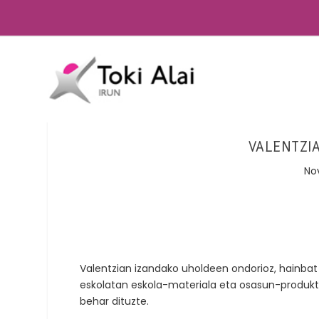
VALENTZI
No
Valentzian izandako uholdeen ondorioz, hainbat
eskolatan eskola-materiala eta osasun-produk
behar dituzte.