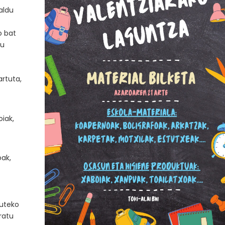
aldu
o bat
au
rtuta,
iak,
oak,
zuteko
ratu