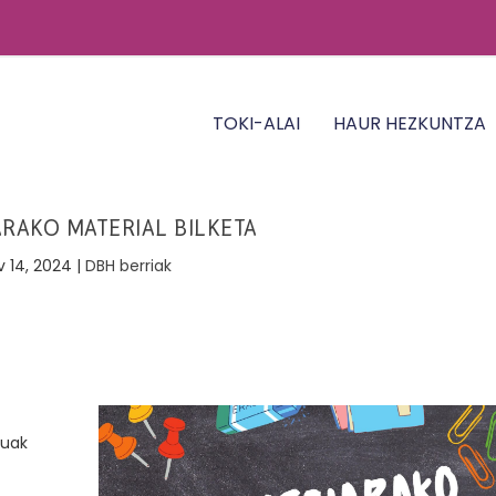
TOKI-ALAI
HAUR HEZKUNTZA
ARAKO MATERIAL BILKETA
v 14, 2024
|
DBH berriak
tuak