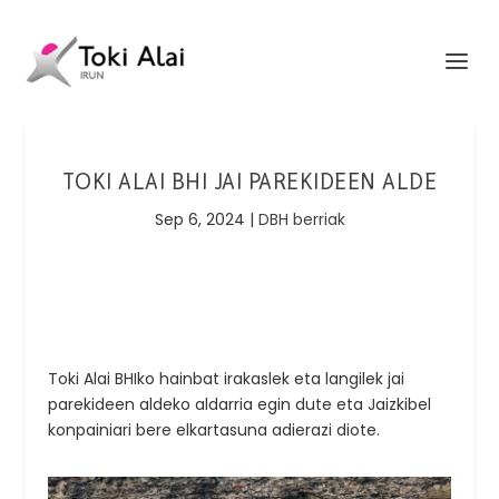
TOKI ALAI BHI JAI PAREKIDEEN ALDE
Sep 6, 2024
|
DBH berriak
Toki Alai BHIko hainbat irakaslek eta langilek jai
parekideen aldeko aldarria egin dute eta Jaizkibel
konpainiari bere elkartasuna adierazi diote.