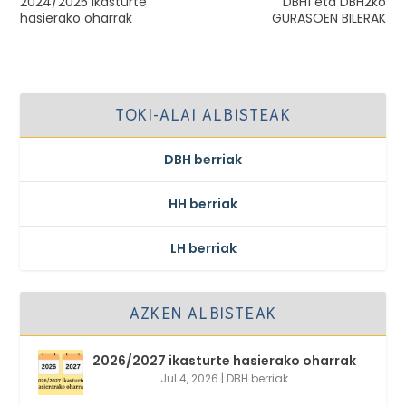
2024/2025 ikasturte
DBH1 eta DBH2ko
hasierako oharrak
GURASOEN BILERAK
TOKI-ALAI ALBISTEAK
DBH berriak
HH berriak
LH berriak
AZKEN ALBISTEAK
2026/2027 ikasturte hasierako oharrak
Jul 4, 2026
|
DBH berriak