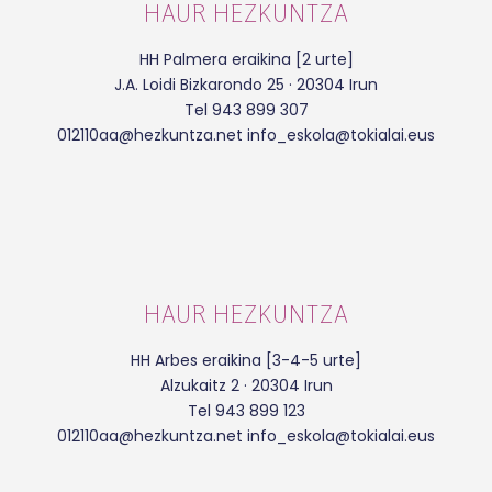
HAUR HEZKUNTZA
HH Palmera eraikina [2 urte]
J.A. Loidi Bizkarondo 25 · 20304 Irun
Tel 943 899 307
012110aa@hezkuntza.net info_eskola@tokialai.eus
HAUR HEZKUNTZA
HH Arbes eraikina [3-4-5 urte]
Alzukaitz 2 · 20304 Irun
Tel 943 899 123
012110aa@hezkuntza.net info_eskola@tokialai.eus