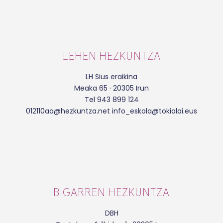
LEHEN HEZKUNTZA
LH Sius eraikina
Meaka 65 · 20305 Irun
Tel 943 899 124
012110aa@hezkuntza.net info_eskola@tokialai.eus
BIGARREN HEZKUNTZA
DBH