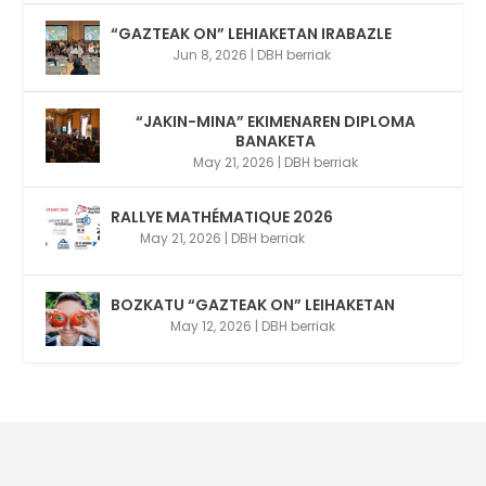
“GAZTEAK ON” LEHIAKETAN IRABAZLE
Jun 8, 2026
|
DBH berriak
“JAKIN-MINA” EKIMENAREN DIPLOMA
BANAKETA
May 21, 2026
|
DBH berriak
RALLYE MATHÉMATIQUE 2026
May 21, 2026
|
DBH berriak
BOZKATU “GAZTEAK ON” LEIHAKETAN
May 12, 2026
|
DBH berriak