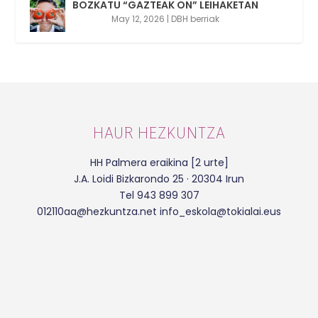
BOZKATU “GAZTEAK ON” LEIHAKETAN
May 12, 2026
|
DBH berriak
HAUR HEZKUNTZA
HH Palmera eraikina [2 urte]
J.A. Loidi Bizkarondo 25 · 20304 Irun
Tel 943 899 307
012110aa@hezkuntza.net info_eskola@tokialai.eus