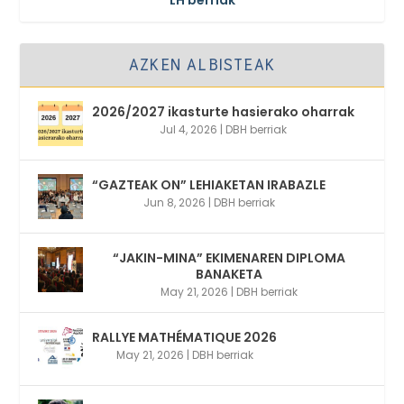
LH berriak
AZKEN ALBISTEAK
2026/2027 ikasturte hasierako oharrak
Jul 4, 2026
|
DBH berriak
“GAZTEAK ON” LEHIAKETAN IRABAZLE
Jun 8, 2026
|
DBH berriak
“JAKIN-MINA” EKIMENAREN DIPLOMA
BANAKETA
May 21, 2026
|
DBH berriak
RALLYE MATHÉMATIQUE 2026
May 21, 2026
|
DBH berriak