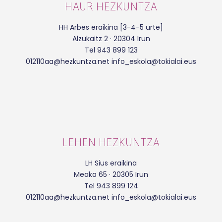
HAUR HEZKUNTZA
HH Arbes eraikina [3-4-5 urte]
Alzukaitz 2 · 20304 Irun
Tel 943 899 123
012110aa@hezkuntza.net info_eskola@tokialai.eus
LEHEN HEZKUNTZA
LH Sius eraikina
Meaka 65 · 20305 Irun
Tel 943 899 124
012110aa@hezkuntza.net info_eskola@tokialai.eus