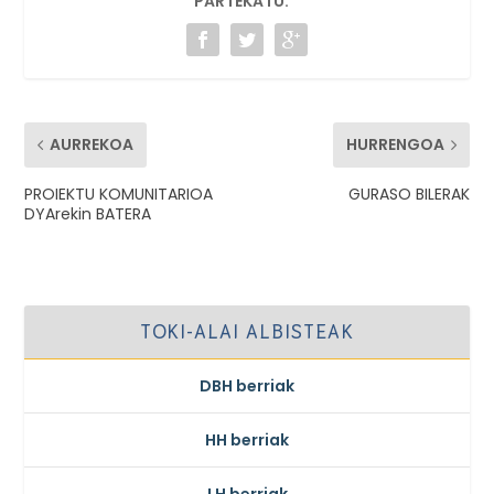
PARTEKATU:
AURREKOA
HURRENGOA
PROIEKTU KOMUNITARIOA
GURASO BILERAK
DYArekin BATERA
TOKI-ALAI ALBISTEAK
DBH berriak
HH berriak