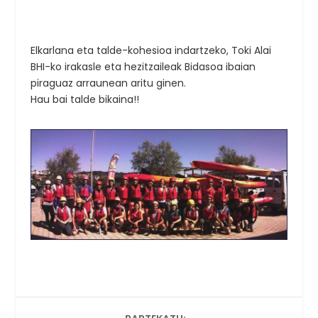
Elkarlana eta talde-kohesioa indartzeko, Toki Alai
BHI-ko irakasle eta hezitzaileak Bidasoa ibaian
piraguaz arraunean aritu ginen.
Hau bai talde bikaina!!