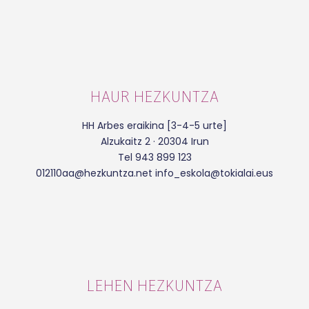
HAUR HEZKUNTZA
HH Arbes eraikina [3-4-5 urte]
Alzukaitz 2 · 20304 Irun
Tel 943 899 123
012110aa@hezkuntza.net info_eskola@tokialai.eus
LEHEN HEZKUNTZA