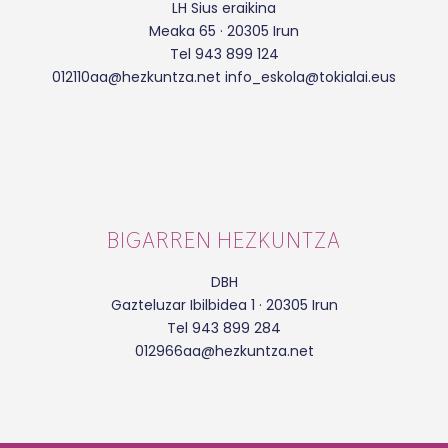
LH Sius eraikina
Meaka 65 · 20305 Irun
Tel 943 899 124
012110aa@hezkuntza.net info_eskola@tokialai.eus
BIGARREN HEZKUNTZA
DBH
Gazteluzar Ibilbidea 1 · 20305 Irun
Tel 943 899 284
012966aa@hezkuntza.net