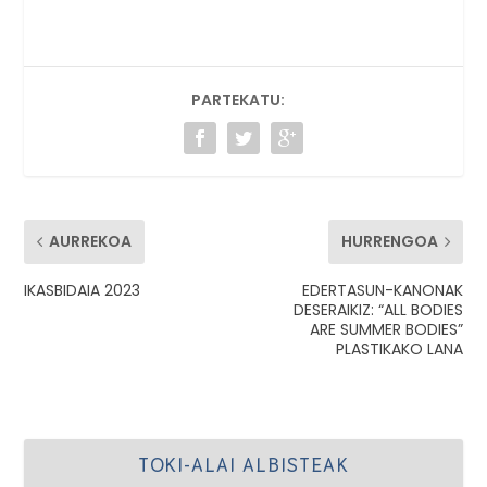
PARTEKATU:
AURREKOA
HURRENGOA
IKASBIDAIA 2023
EDERTASUN-KANONAK
DESERAIKIZ: “ALL BODIES
ARE SUMMER BODIES”
PLASTIKAKO LANA
TOKI-ALAI ALBISTEAK