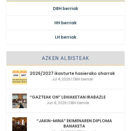
DBH berriak
HH berriak
LH berriak
AZKEN ALBISTEAK
2026/2027 ikasturte hasierako oharrak
Jul 4, 2026
|
DBH berriak
“GAZTEAK ON” LEHIAKETAN IRABAZLE
Jun 8, 2026
|
DBH berriak
“JAKIN-MINA” EKIMENAREN DIPLOMA
BANAKETA