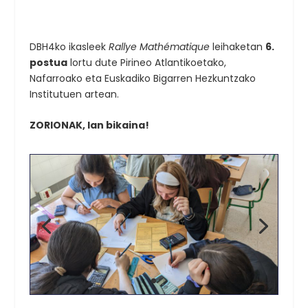
DBH4ko ikasleek
Rallye Mathématique
leihaketan
6.
postua
lortu dute Pirineo Atlantikoetako,
Nafarroako eta Euskadiko Bigarren Hezkuntzako
Institutuen artean.
ZORIONAK, lan bikaina!