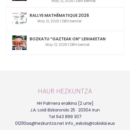
May 21, 2026
|
DBH berriak
RALLYE MATHÉMATIQUE 2026
May 21, 2026
|
DBH berriak
BOZKATU “GAZTEAK ON” LEIHAKETAN
May 12, 2026
|
DBH berriak
HAUR HEZKUNTZA
HH Palmera eraikina [2 urte]
J.A. Loidi Bizkarondo 25 · 20304 Irun
Tel 943 899 307
012110aa@hezkuntza.net info_eskola@tokialai.eus