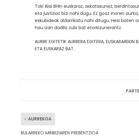
Toki Alai BHIn euskaraz, askatasunez, berdintasu
eta justiziaz bizi nahi dugu. Ez goaz inoren aurka
eskubideak aldarrikatu nahi ditugu. Hesi baten o
hau izan dadila zubi bat etorkizunerantz.
AURRE EGITETIK AURRERA EGITERA, EUSKARAREKIN 
ETA EUSKARAZ BAT.
PARTE
AURREKOA
BULARREKO MINBIZIAREN PREBENTZIOA