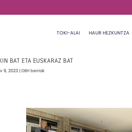
TOKI-ALAI
HAUR HEZKUNTZA
IN BAT ETA EUSKARAZ BAT
v 9, 2023
|
DBH berriak