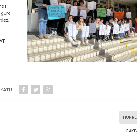
nez
, gure
rdez,
BAT
KATU:
HURR
BAKE