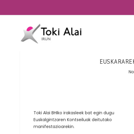
EUSKARAREK
No
Toki Alai BHIko irakasleek bat egin dugu
Euskalgintzaren Kontseiluak deitutako
manifestazioarekin.