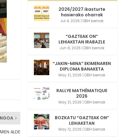
2026/2027 ikasturte
hasierako oharrak
Jul 4, 2026
|
DBH berriak
“GAZTEAK ON”
LEHIAKETAN IRABAZLE
Jun 8, 2026
|
DBH berriak
“JAKIN-MINA” EKIMENAREN
DIPLOMA BANAKETA
May 21, 2026
|
DBH berriak
RALLYE MATHÉMATIQUE
2026
May 21, 2026
|
DBH berriak
BOZKATU “GAZTEAK ON”
ENGOA
LEIHAKETAN
May 12, 2026
|
DBH berriak
AREN ALDE