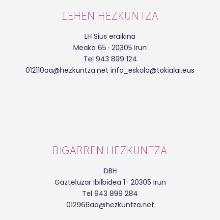
LEHEN HEZKUNTZA
LH Sius eraikina
Meaka 65 · 20305 Irun
Tel 943 899 124
012110aa@hezkuntza.net info_eskola@tokialai.eus
BIGARREN HEZKUNTZA
DBH
Gazteluzar Ibilbidea 1 · 20305 Irun
Tel 943 899 284
012966aa@hezkuntza.net