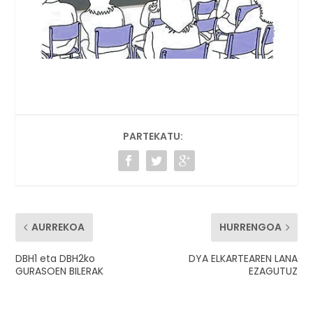
PARTEKATU:
AURREKOA
HURRENGOA
DBH1 eta DBH2ko
DYA ELKARTEAREN LANA
GURASOEN BILERAK
EZAGUTUZ