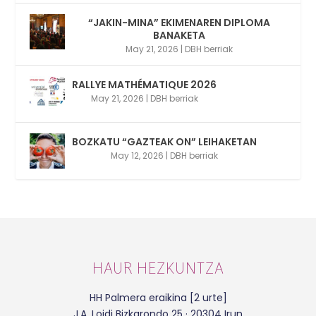
“JAKIN-MINA” EKIMENAREN DIPLOMA
BANAKETA
May 21, 2026
|
DBH berriak
RALLYE MATHÉMATIQUE 2026
May 21, 2026
|
DBH berriak
BOZKATU “GAZTEAK ON” LEIHAKETAN
May 12, 2026
|
DBH berriak
HAUR HEZKUNTZA
HH Palmera eraikina [2 urte]
J.A. Loidi Bizkarondo 25 · 20304 Irun