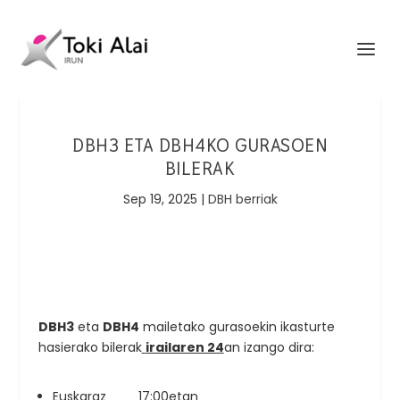
DBH3 ETA DBH4KO GURASOEN
BILERAK
Sep 19, 2025
|
DBH berriak
DBH3
eta
DBH4
mailetako gurasoekin ikasturte
hasierako bilerak
irailaren 24
an izango dira:
Euskaraz 17:00etan