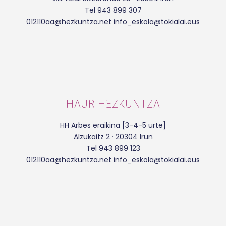
Tel 943 899 307
012110aa@hezkuntza.net info_eskola@tokialai.eus
HAUR HEZKUNTZA
HH Arbes eraikina [3-4-5 urte]
Alzukaitz 2 · 20304 Irun
Tel 943 899 123
012110aa@hezkuntza.net info_eskola@tokialai.eus