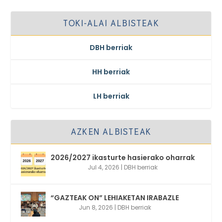
TOKI-ALAI ALBISTEAK
DBH berriak
HH berriak
LH berriak
AZKEN ALBISTEAK
2026/2027 ikasturte hasierako oharrak
Jul 4, 2026
|
DBH berriak
“GAZTEAK ON” LEHIAKETAN IRABAZLE
Jun 8, 2026
|
DBH berriak