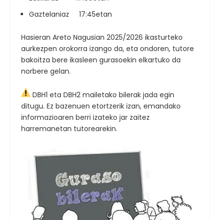
Gaztelaniaz 17:45etan
Hasieran Areto Nagusian 2025/2026 ikasturteko
aurkezpen orokorra izango da, eta ondoren, tutore
bakoitza bere ikasleen gurasoekin elkartuko da
norbere gelan.
DBH1 eta DBH2 mailetako bilerak jada egin
ditugu. Ez bazenuen etortzerik izan, emandako
informazioaren berri izateko jar zaitez
harremanetan tutorearekin.