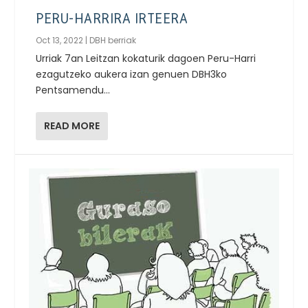
PERU-HARRIRA IRTEERA
Oct 13, 2022
|
DBH berriak
Urriak 7an Leitzan kokaturik dagoen Peru-Harri
ezagutzeko aukera izan genuen DBH3ko
Pentsamendu...
READ MORE