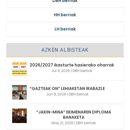
DBH berriak
HH berriak
LH berriak
AZKEN ALBISTEAK
2026/2027 ikasturte hasierako oharrak
Jul 4, 2026
|
DBH berriak
“GAZTEAK ON” LEHIAKETAN IRABAZLE
Jun 8, 2026
|
DBH berriak
“JAKIN-MINA” EKIMENAREN DIPLOMA
BANAKETA
May 21, 2026
|
DBH berriak