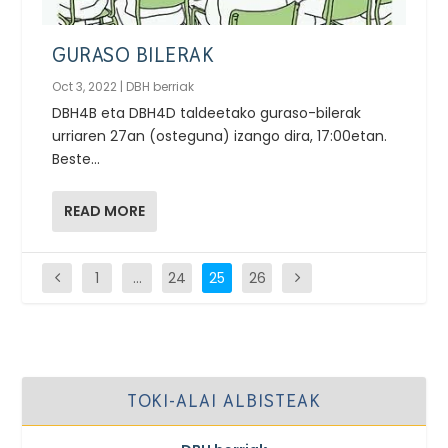
GURASO BILERAK
Oct 3, 2022
|
DBH berriak
DBH4B eta DBH4D taldeetako guraso-bilerak
urriaren 27an (osteguna) izango dira, 17:00etan.
Beste...
READ MORE
1
…
24
25
26
TOKI-ALAI ALBISTEAK