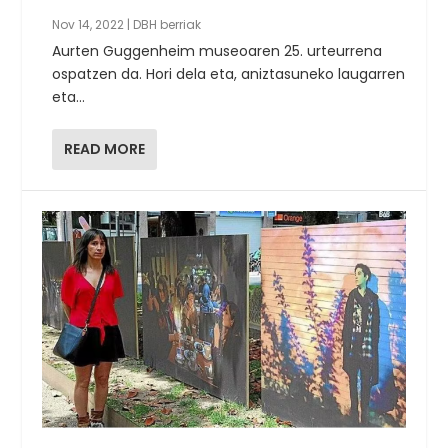
Nov 14, 2022
|
DBH berriak
Aurten Guggenheim museoaren 25. urteurrena
ospatzen da. Hori dela eta, aniztasuneko laugarren
eta...
READ MORE