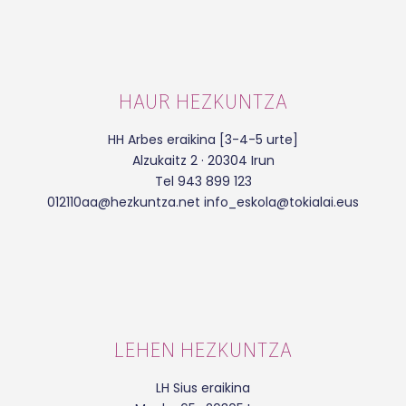
HAUR HEZKUNTZA
HH Arbes eraikina [3-4-5 urte]
Alzukaitz 2 · 20304 Irun
Tel 943 899 123
012110aa@hezkuntza.net info_eskola@tokialai.eus
LEHEN HEZKUNTZA
LH Sius eraikina