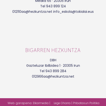
Meaka 65 · 20305 Irun
Tel 943 899 124
012110aa@hezkuntza.net info_eskola@tokialai.eus
BIGARREN HEZKUNTZA
DBH
Gazteluzar Ibilbidea 1 · 20305 Irun
Tel 943 899 284
012966aa@hezkuntza.net
Web garapena:
|
|
Elkarmedia
Lege Oharra
Pribatasun Politika