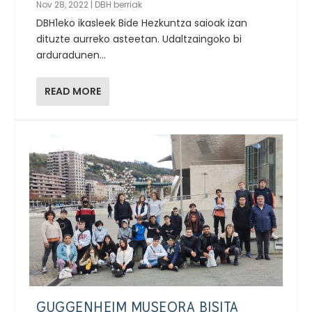
Nov 28, 2022
|
DBH berriak
DBH1eko ikasleek Bide Hezkuntza saioak izan
dituzte aurreko asteetan. Udaltzaingoko bi
arduradunen...
READ MORE
GUGGENHEIM MUSEORA BISITA