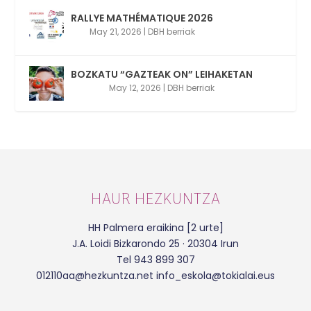
RALLYE MATHÉMATIQUE 2026
May 21, 2026
|
DBH berriak
BOZKATU “GAZTEAK ON” LEIHAKETAN
May 12, 2026
|
DBH berriak
HAUR HEZKUNTZA
HH Palmera eraikina [2 urte]
J.A. Loidi Bizkarondo 25 · 20304 Irun
Tel 943 899 307
012110aa@hezkuntza.net info_eskola@tokialai.eus