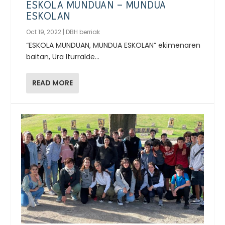
ESKOLA MUNDUAN – MUNDUA
ESKOLAN
Oct 19, 2022
|
DBH berriak
“ESKOLA MUNDUAN, MUNDUA ESKOLAN” ekimenaren
baitan, Ura Iturralde...
READ MORE