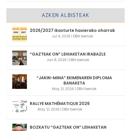
AZKEN ALBISTEAK
2026/2027 ikasturte hasierako oharrak
Jul 4, 2026
|
DBH berriak
“GAZTEAK ON” LEHIAKETAN IRABAZLE
Jun 8, 2026
|
DBH berriak
“JAKIN-MINA” EKIMENAREN DIPLOMA
BANAKETA
May 21, 2026
|
DBH berriak
RALLYE MATHÉMATIQUE 2026
May 21, 2026
|
DBH berriak
BOZKATU “GAZTEAK ON” LEIHAKETAN