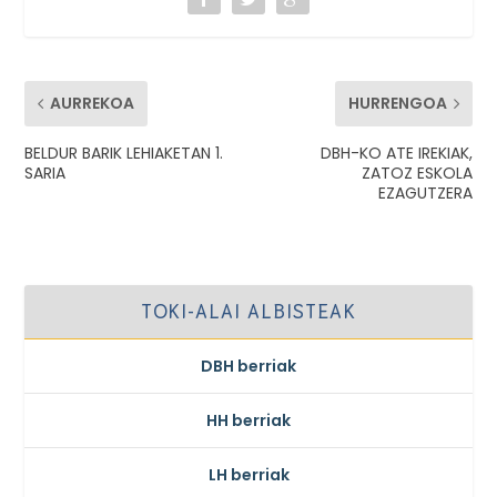
AURREKOA
HURRENGOA
BELDUR BARIK LEHIAKETAN 1.
DBH-KO ATE IREKIAK,
SARIA
ZATOZ ESKOLA
EZAGUTZERA
TOKI-ALAI ALBISTEAK
DBH berriak
HH berriak
LH berriak