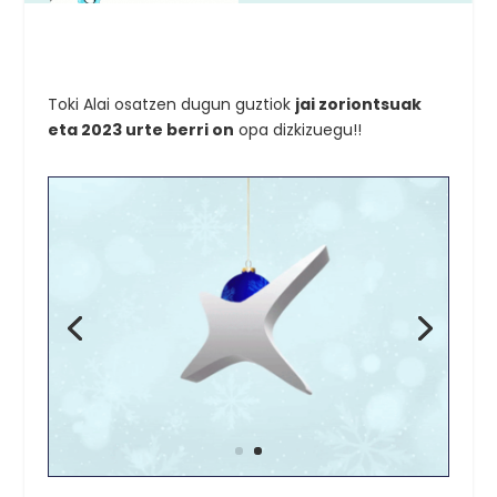
Toki Alai osatzen dugun guztiok
jai zoriontsuak
eta 2023 urte berri on
opa dizkizuegu!!