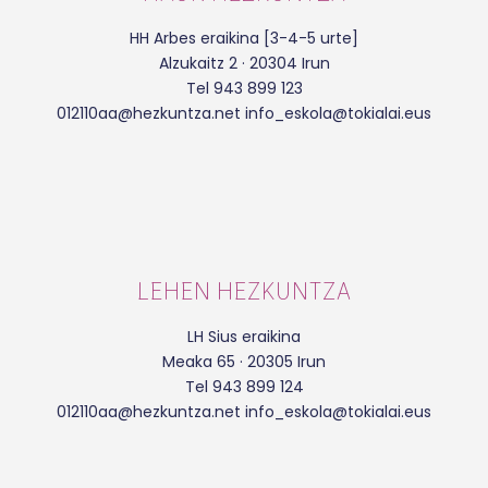
HH Arbes eraikina [3-4-5 urte]
Alzukaitz 2 · 20304 Irun
Tel 943 899 123
012110aa@hezkuntza.net info_eskola@tokialai.eus
LEHEN HEZKUNTZA
LH Sius eraikina
Meaka 65 · 20305 Irun
Tel 943 899 124
012110aa@hezkuntza.net info_eskola@tokialai.eus