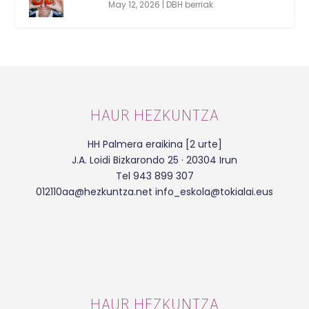
May 12, 2026
|
DBH berriak
HAUR HEZKUNTZA
HH Palmera eraikina [2 urte]
J.A. Loidi Bizkarondo 25 · 20304 Irun
Tel 943 899 307
012110aa@hezkuntza.net info_eskola@tokialai.eus
HAUR HEZKUNTZA