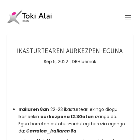
IKASTURTEAREN AURKEZPEN-EGUNA
Sep 5, 2022
|
DBH berriak
Irailaren 8an
22-23 ikasturteari ekingo diogu.
Ikasleekin
aurkezpena 12:30etan
izango da.
Egun horretan autobus-ordutegi berezia egongo
da:
Garraioa_Irailaren 8a