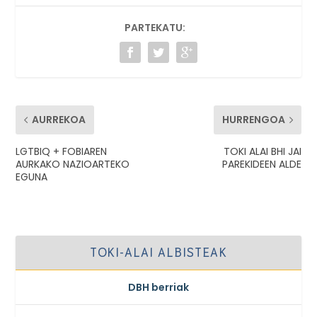
PARTEKATU:
AURREKOA
HURRENGOA
LGTBIQ + FOBIAREN
TOKI ALAI BHI JAI
AURKAKO NAZIOARTEKO
PAREKIDEEN ALDE
EGUNA
TOKI-ALAI ALBISTEAK
DBH berriak