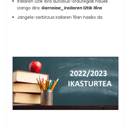
Irailaren 12tik 16ra autobus-ordutegiak hauek
izango dira:
Garraioa_Irailaren 12tik 16ra
Jangela-zerbitzua irailaren 19an hasiko da