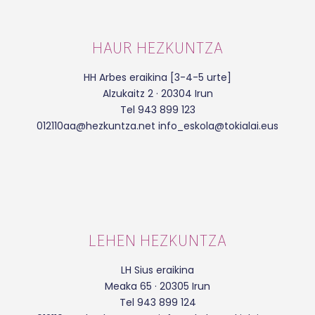
HAUR HEZKUNTZA
HH Arbes eraikina [3-4-5 urte]
Alzukaitz 2 · 20304 Irun
Tel 943 899 123
012110aa@hezkuntza.net info_eskola@tokialai.eus
LEHEN HEZKUNTZA
LH Sius eraikina
Meaka 65 · 20305 Irun
Tel 943 899 124