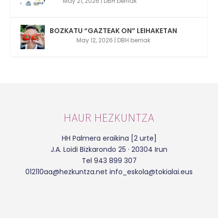
May 21, 2026
|
DBH berriak
BOZKATU “GAZTEAK ON” LEIHAKETAN
May 12, 2026
|
DBH berriak
HAUR HEZKUNTZA
HH Palmera eraikina [2 urte]
J.A. Loidi Bizkarondo 25 · 20304 Irun
Tel 943 899 307
012110aa@hezkuntza.net info_eskola@tokialai.eus