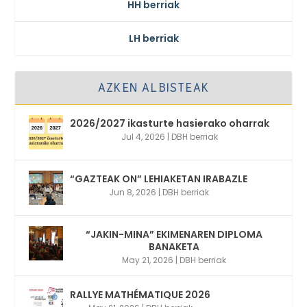
HH berriak
LH berriak
AZKEN ALBISTEAK
2026/2027 ikasturte hasierako oharrak
Jul 4, 2026
|
DBH berriak
“GAZTEAK ON” LEHIAKETAN IRABAZLE
Jun 8, 2026
|
DBH berriak
“JAKIN-MINA” EKIMENAREN DIPLOMA
BANAKETA
May 21, 2026
|
DBH berriak
RALLYE MATHÉMATIQUE 2026