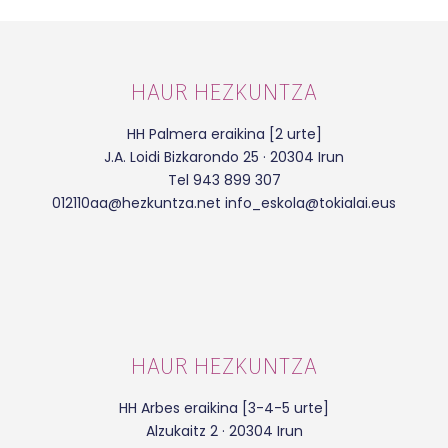
HAUR HEZKUNTZA
HH Palmera eraikina [2 urte]
J.A. Loidi Bizkarondo 25 · 20304 Irun
Tel 943 899 307
012110aa@hezkuntza.net info_eskola@tokialai.eus
HAUR HEZKUNTZA
HH Arbes eraikina [3-4-5 urte]
Alzukaitz 2 · 20304 Irun