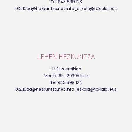
Tel 943 899 123
012110aa@hezkuntza.net info_eskola@tokialai.eus
LEHEN HEZKUNTZA
LH Sius eraikina
Meaka 65 · 20305 Irun
Tel 943 899 124
012110aa@hezkuntza.net info_eskola@tokialai.eus