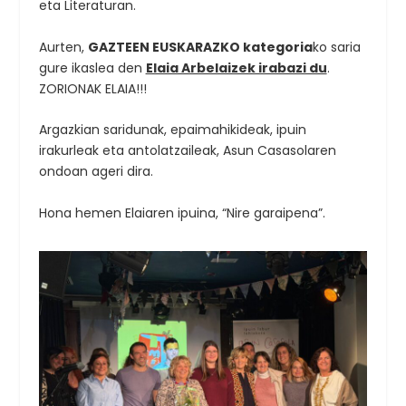
eta Literaturan.
Aurten,
GAZTEEN EUSKARAZKO kategoria
ko saria
gure ikaslea den
Elaia Arbelaizek irabazi du
.
ZORIONAK ELAIA!!!
Argazkian saridunak, epaimahikideak, ipuin
irakurleak eta antolatzaileak, Asun Casasolaren
ondoan ageri dira.
Hona hemen Elaiaren ipuina, “Nire garaipena”.