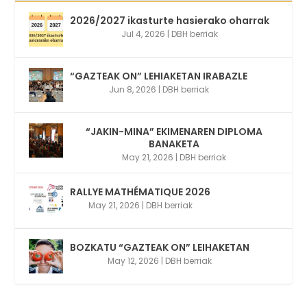
2026/2027 ikasturte hasierako oharrak
Jul 4, 2026
|
DBH berriak
“GAZTEAK ON” LEHIAKETAN IRABAZLE
Jun 8, 2026
|
DBH berriak
“JAKIN-MINA” EKIMENAREN DIPLOMA
BANAKETA
May 21, 2026
|
DBH berriak
RALLYE MATHÉMATIQUE 2026
May 21, 2026
|
DBH berriak
BOZKATU “GAZTEAK ON” LEIHAKETAN
May 12, 2026
|
DBH berriak