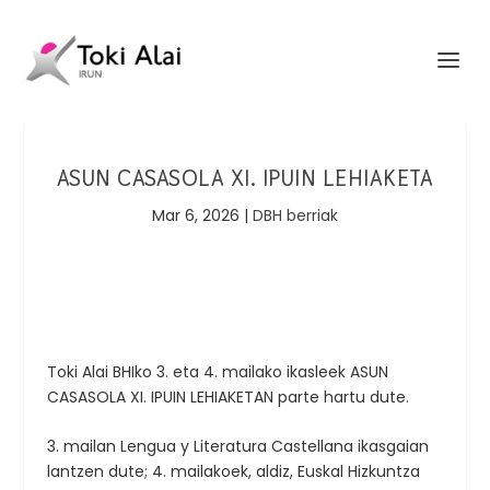
ASUN CASASOLA XI. IPUIN LEHIAKETA
Mar 6, 2026
|
DBH berriak
Toki Alai BHIko 3. eta 4. mailako ikasleek ASUN
CASASOLA XI. IPUIN LEHIAKETAN parte hartu dute.
3. mailan Lengua y Literatura Castellana ikasgaian
lantzen dute; 4. mailakoek, aldiz, Euskal Hizkuntza