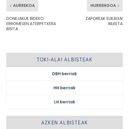
AURREKOA
HURRENGOA
DONEJAKUE BIDEKO
ZAPOREAK ELIKAGAI
ERROMESEN ATERPETXERA
BILKETA
BISITA
TOKI-ALAI ALBISTEAK
DBH berriak
HH berriak
LH berriak
AZKEN ALBISTEAK