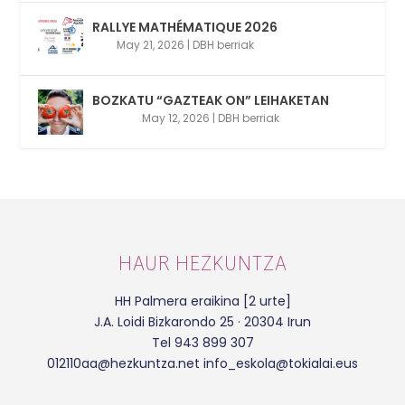
RALLYE MATHÉMATIQUE 2026
May 21, 2026
|
DBH berriak
BOZKATU “GAZTEAK ON” LEIHAKETAN
May 12, 2026
|
DBH berriak
HAUR HEZKUNTZA
HH Palmera eraikina [2 urte]
J.A. Loidi Bizkarondo 25 · 20304 Irun
Tel 943 899 307
012110aa@hezkuntza.net info_eskola@tokialai.eus