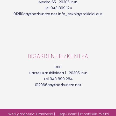
Meaka 65 · 20305 Irun
Tel 943 899 124
012110aa@hezkuntza.net info_eskola@tokialai.eus
BIGARREN HEZKUNTZA
DBH
Gazteluzar Ibilbidea 1 · 20305 Irun
Tel 943 899 284
012966aa@hezkuntza.net
Web garapena:
|
|
Elkarmedia
Lege Oharra
Pribatasun Politika