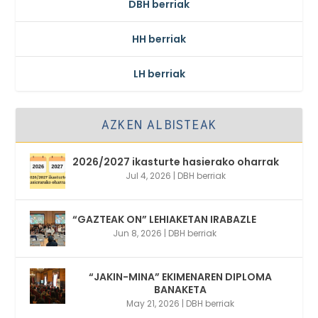
DBH berriak
HH berriak
LH berriak
AZKEN ALBISTEAK
2026/2027 ikasturte hasierako oharrak
Jul 4, 2026
|
DBH berriak
“GAZTEAK ON” LEHIAKETAN IRABAZLE
Jun 8, 2026
|
DBH berriak
“JAKIN-MINA” EKIMENAREN DIPLOMA
BANAKETA
May 21, 2026
|
DBH berriak