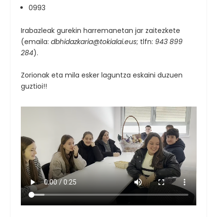
0993
Irabazleak gurekin harremanetan jar zaitezkete
(emaila:
dbhidazkaria@tokialai.eus
; tlfn:
943 899
284
).
Zorionak eta mila esker laguntza eskaini duzuen
guztioi!!