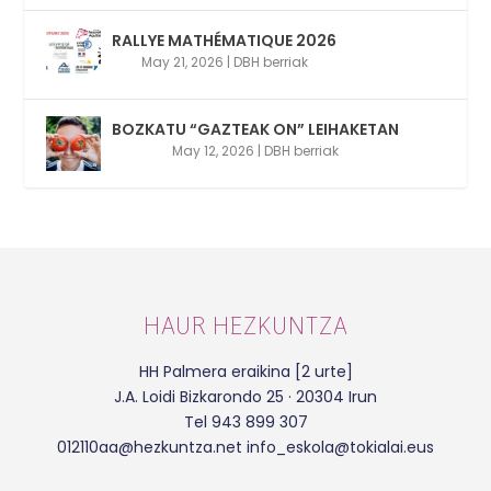
RALLYE MATHÉMATIQUE 2026
May 21, 2026
|
DBH berriak
BOZKATU “GAZTEAK ON” LEIHAKETAN
May 12, 2026
|
DBH berriak
HAUR HEZKUNTZA
HH Palmera eraikina [2 urte]
J.A. Loidi Bizkarondo 25 · 20304 Irun
Tel 943 899 307
012110aa@hezkuntza.net info_eskola@tokialai.eus