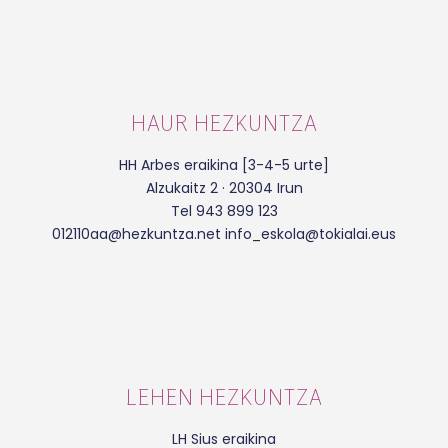
HAUR HEZKUNTZA
HH Arbes eraikina [3-4-5 urte]
Alzukaitz 2 · 20304 Irun
Tel 943 899 123
012110aa@hezkuntza.net info_eskola@tokialai.eus
LEHEN HEZKUNTZA
LH Sius eraikina