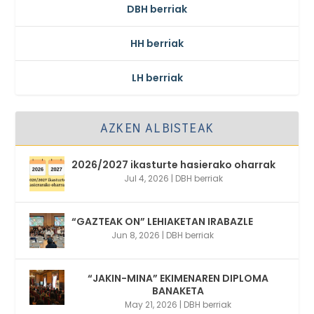
DBH berriak
HH berriak
LH berriak
AZKEN ALBISTEAK
2026/2027 ikasturte hasierako oharrak
Jul 4, 2026
|
DBH berriak
“GAZTEAK ON” LEHIAKETAN IRABAZLE
Jun 8, 2026
|
DBH berriak
“JAKIN-MINA” EKIMENAREN DIPLOMA
BANAKETA
May 21, 2026
|
DBH berriak