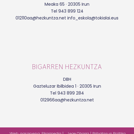
Meaka 65 · 20305 Irun
Tel 943 899 124
012110aa@hezkuntza.net info_eskola@tokialai.eus
BIGARREN HEZKUNTZA
DBH
Gazteluzar Ibilbidea 1 · 20305 Irun
Tel 943 899 284
012966aa@hezkuntza.net
Web garapena:
|
|
Elkarmedia
Lege Oharra
Pribatasun Politika