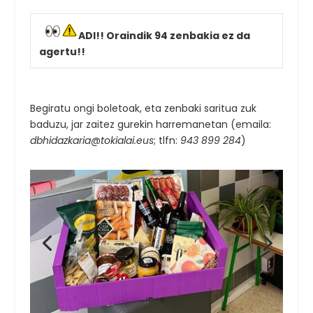
ADI!! Oraindik 94 zenbakia ez da
agertu!!
Begiratu ongi boletoak, eta zenbaki saritua zuk
baduzu, jar zaitez gurekin harremanetan (emaila:
dbhidazkaria@tokialai.eus
; tlfn:
943 899 284
)