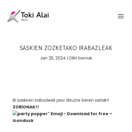
SASKIEN ZOZKETAKO IRABAZLEAK
Jan 25, 2024
|
DBH berriak
Bi saskiren irabazleek jaso dituzte beren sariak!!
ZORIONAK!!