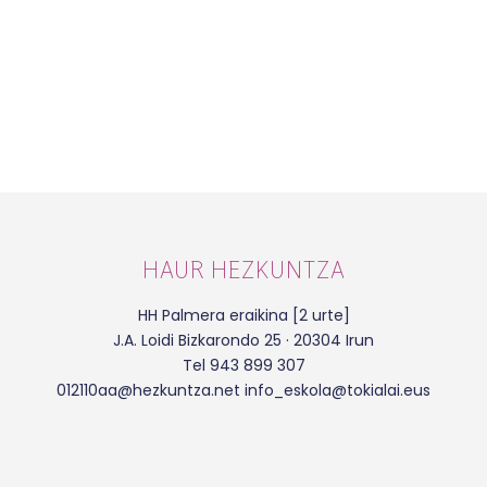
HAUR HEZKUNTZA
HH Palmera eraikina [2 urte]
J.A. Loidi Bizkarondo 25 · 20304 Irun
Tel 943 899 307
012110aa@hezkuntza.net info_eskola@tokialai.eus