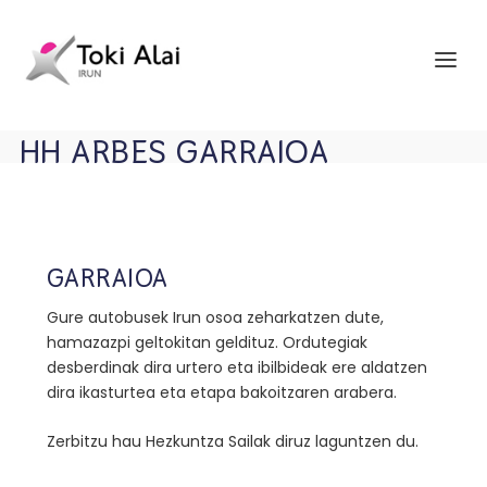
HH ARBES GARRAIOA
GARRAIOA
Gure autobusek Irun osoa zeharkatzen dute,
hamazazpi geltokitan geldituz. Ordutegiak
desberdinak dira urtero eta ibilbideak ere aldatzen
dira ikasturtea eta etapa bakoitzaren arabera.
Zerbitzu hau Hezkuntza Sailak diruz laguntzen du.