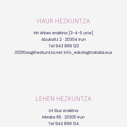
HAUR HEZKUNTZA
HH Arbes eraikina [3-4-5 urte]
Alzukaitz 2 · 20304 Irun
Tel 943 899 123
012110aa@hezkuntza.net info_eskola@tokialai.eus
LEHEN HEZKUNTZA
LH Sius eraikina
Meaka 65 · 20305 Irun
Tel 943 899 124