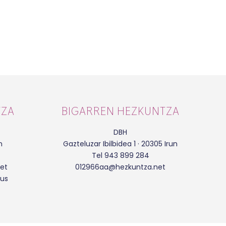
TZA
BIGARREN HEZKUNTZA
DBH
n
Gazteluzar Ibilbidea 1 · 20305 Irun
Tel 943 899 284
et
012966aa@hezkuntza.net
eus