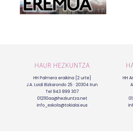
HAUR HEZKUNTZA
H
HH Palmera eraikina [2 urte]
HH Ar
J.A. Loidi Bizkarondo 25 · 20304 Irun
A
Tel 943 899 307
012110aa@hezkuntza.net
0
info_eskola@tokialai.eus
in