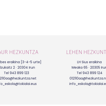
AUR HEZKUNTZA
LEHEN HEZKUN
bes eraikina [3-4-5 urte]
LH Sius eraikina
lzukaitz 2 · 20304 Irun
Meaka 65 · 20305 Iru
Tel 943 899 123
Tel 943 899 124
12110aa@hezkuntza.net
012110aa@hezkuntza.n
fo_eskola@tokialai.eus
info_eskola@tokialai.