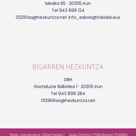
Meaka 65 · 20305 Irun
Tel 943 899 124
012110aa@hezkuntza.net info_eskola@tokialai.eus
BIGARREN HEZKUNTZA
DBH
Gazteluzar Ibilbidea 1 · 20305 Irun
Tel 943 899 284
012966aa@hezkuntza.net
Web garapena:
|
|
Elkarmedia
Lege Oharra
Pribatasun Politika