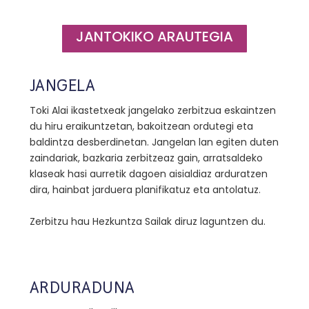
JANTOKIKO ARAUTEGIA
JANGELA
Toki Alai ikastetxeak jangelako zerbitzua eskaintzen
du hiru eraikuntzetan, bakoitzean ordutegi eta
baldintza desberdinetan. Jangelan lan egiten duten
zaindariak, bazkaria zerbitzeaz gain, arratsaldeko
klaseak hasi aurretik dagoen aisialdiaz arduratzen
dira, hainbat jarduera planifikatuz eta antolatuz.
Zerbitzu hau Hezkuntza Sailak diruz laguntzen du.
ARDURADUNA