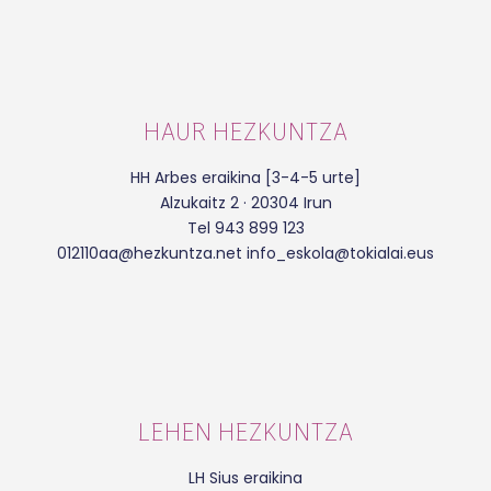
HAUR HEZKUNTZA
HH Arbes eraikina [3-4-5 urte]
Alzukaitz 2 · 20304 Irun
Tel 943 899 123
012110aa@hezkuntza.net info_eskola@tokialai.eus
LEHEN HEZKUNTZA
LH Sius eraikina