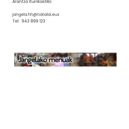
Arantza Iturrikastillo
jangela.hh@tokialai.eus
Tel: 943 899 123