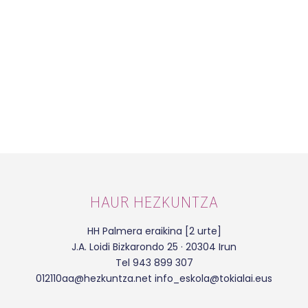
HAUR HEZKUNTZA
HH Palmera eraikina [2 urte]
J.A. Loidi Bizkarondo 25 · 20304 Irun
Tel 943 899 307
012110aa@hezkuntza.net info_eskola@tokialai.eus