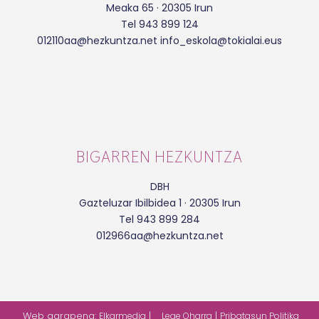
Meaka 65 · 20305 Irun
Tel 943 899 124
012110aa@hezkuntza.net info_eskola@tokialai.eus
BIGARREN HEZKUNTZA
DBH
Gazteluzar Ibilbidea 1 · 20305 Irun
Tel 943 899 284
012966aa@hezkuntza.net
Web garapena:
|
|
Elkarmedia
Lege Oharra
Pribatasun Politika