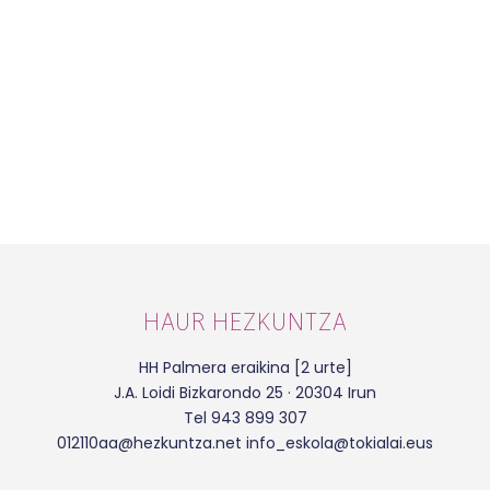
HAUR HEZKUNTZA
HH Palmera eraikina [2 urte]
J.A. Loidi Bizkarondo 25 · 20304 Irun
Tel 943 899 307
012110aa@hezkuntza.net info_eskola@tokialai.eus