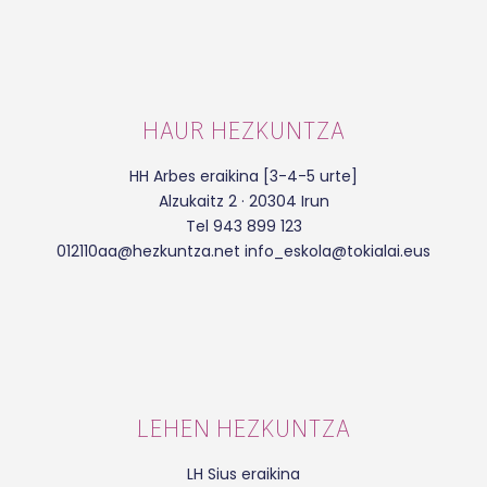
HAUR HEZKUNTZA
HH Arbes eraikina [3-4-5 urte]
Alzukaitz 2 · 20304 Irun
Tel 943 899 123
012110aa@hezkuntza.net info_eskola@tokialai.eus
LEHEN HEZKUNTZA
LH Sius eraikina