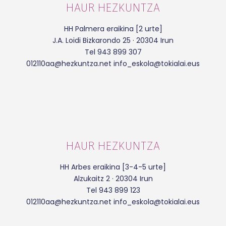
HAUR HEZKUNTZA
HH Palmera eraikina [2 urte]
J.A. Loidi Bizkarondo 25 · 20304 Irun
Tel 943 899 307
012110aa@hezkuntza.net info_eskola@tokialai.eus
HAUR HEZKUNTZA
HH Arbes eraikina [3-4-5 urte]
Alzukaitz 2 · 20304 Irun
Tel 943 899 123
012110aa@hezkuntza.net info_eskola@tokialai.eus