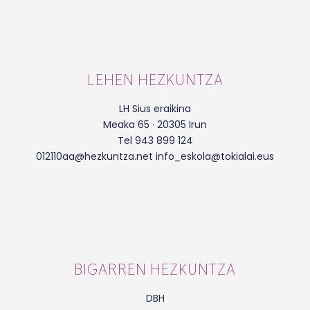
LEHEN HEZKUNTZA
LH Sius eraikina
Meaka 65 · 20305 Irun
Tel 943 899 124
012110aa@hezkuntza.net info_eskola@tokialai.eus
BIGARREN HEZKUNTZA
DBH