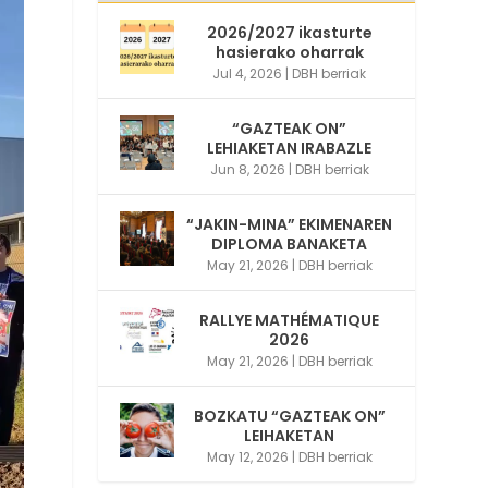
2026/2027 ikasturte
hasierako oharrak
Jul 4, 2026
|
DBH berriak
“GAZTEAK ON”
LEHIAKETAN IRABAZLE
Jun 8, 2026
|
DBH berriak
“JAKIN-MINA” EKIMENAREN
DIPLOMA BANAKETA
May 21, 2026
|
DBH berriak
RALLYE MATHÉMATIQUE
2026
May 21, 2026
|
DBH berriak
BOZKATU “GAZTEAK ON”
LEIHAKETAN
May 12, 2026
|
DBH berriak