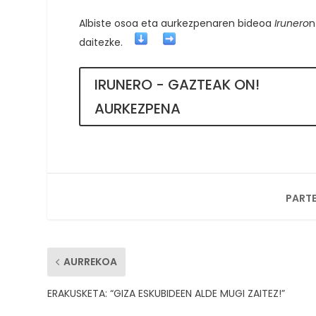
Albiste osoa eta aurkezpenaren bideoa
Irunero
n
daitezke
.
IRUNERO - GAZTEAK ON!
AURKEZPENA
PARTE
AURREKOA
ERAKUSKETA: “GIZA ESKUBIDEEN ALDE MUGI ZAITEZ!”