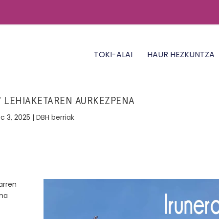
TOKI-ALAI
HAUR HEZKUNTZA
” LEHIAKETAREN AURKEZPENA
c 3, 2025
|
DBH berriak
arren
ena