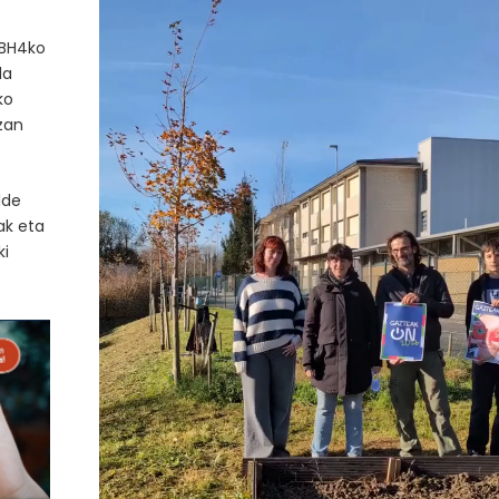
DBH4ko
da
ko
zan
lde
ak eta
ki