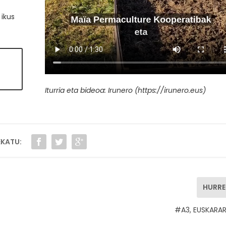
 ikus
Iturria eta bideoa: Irunero (https://irunero.eus)
KATU:
HURR
#A3, EUSKARA