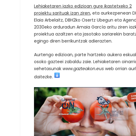
Lehiaketaren iazko edizioan gure ikastetxeko 2
proiektu sarituak izan ziren
, eta aurkezpenean 
Elaia Arbelaitz, DBH2ko Osertz Ubegun eta Agen
2030eko arduradun Amaia García aritu ziren iaz
proiektua azaltzen eta jasotako sariarekin barat
egingo diren berrikuntzak adierazten.
Aurtengo edizioan, parte hartzeko aukera eskua
osoko gazteei zabaldu zaie.
Lehiaketaren oinarri
xehetasunak
www.gazteakon.eus
web orrian aur
daitezke.