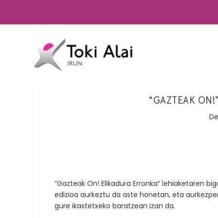
“GAZTEAK ON!
De
“Gazteak On! Elikadura Erronka” lehiaketaren big
edizioa aurkeztu da aste honetan, eta aurkezp
gure ikastetxeko baratzean izan da.