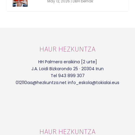
May 12, 2026
|
DBH berriak
HAUR HEZKUNTZA
HH Palmera eraikina [2 urte]
J.A. Loidi Bizkarondo 25 · 20304 Irun
Tel 943 899 307
012110aa@hezkuntza.net info_eskola@tokialai.eus
HAUR HEZKUNTZA