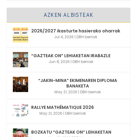
AZKEN ALBISTEAK
2026/2027 ikasturte hasierako oharrak
Jul 4, 2026
|
DBH berriak
“GAZTEAK ON” LEHIAKETAN IRABAZLE
Jun 8, 2026
|
DBH berriak
“JAKIN-MINA” EKIMENAREN DIPLOMA
BANAKETA
May 21, 2026
|
DBH berriak
RALLYE MATHÉMATIQUE 2026
May 21, 2026
|
DBH berriak
BOZKATU “GAZTEAK ON” LEIHAKETAN