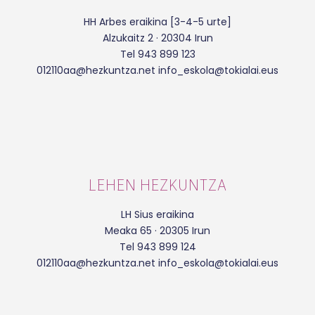
HH Arbes eraikina [3-4-5 urte]
Alzukaitz 2 · 20304 Irun
Tel 943 899 123
012110aa@hezkuntza.net info_eskola@tokialai.eus
LEHEN HEZKUNTZA
LH Sius eraikina
Meaka 65 · 20305 Irun
Tel 943 899 124
012110aa@hezkuntza.net info_eskola@tokialai.eus