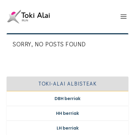
SORRY, NO POSTS FOUND
TOKI-ALAI ALBISTEAK
DBH berriak
HH berriak
LH berriak