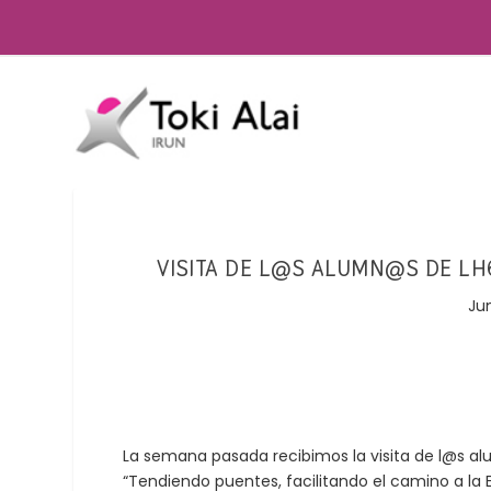
VISITA DE L@S ALUMN@S DE LH6
Ju
La semana pasada recibimos la visita de l@s al
“Tendiendo puentes, facilitando el camino a la 