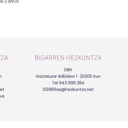
AS 2 AÑOS
TZA
BIGARREN HEZKUNTZA
DBH
n
Gazteluzar Ibilbidea 1 · 20305 Irun
Tel 943 899 284
et
012966aa@hezkuntza.net
eus
|
|
Lege Oharra
Pribatasun Politika
Cookien Politika