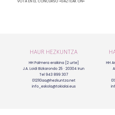
VOTA EN EL CONCURSO «GAZTEAK ON»
HAUR HEZKUNTZA
H
HH Palmera eraikina [2 urte]
HH Ar
J.A. Loidi Bizkarondo 25 · 20304 Irun
A
Tel 943 899 307
012110aa@hezkuntza.net
0
info_eskola@tokialai.eus
in
Web garapena:
| Copyright 2022 |
Elkarmedia