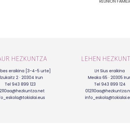
REUNIÓN FAMILI
AUR HEZKUNTZA
LEHEN HEZKUN
bes eraikina [3-4-5 urte]
LH Sius eraikina
lzukaitz 2 · 20304 Irun
Meaka 65 · 20305 Iru
Tel 943 899 123
Tel 943 899 124
12110aa@hezkuntza.net
012110aa@hezkuntza.n
fo_eskola@tokialai.eus
info_eskola@tokialai.