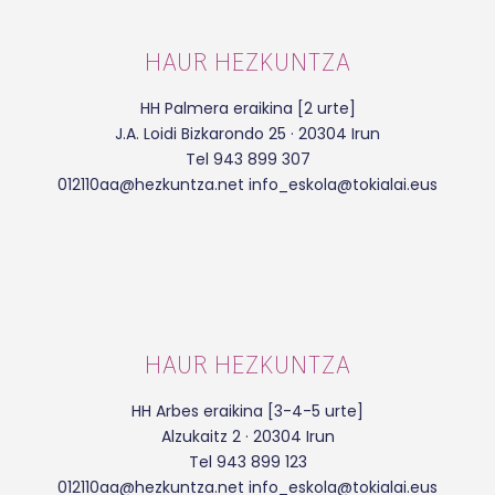
HAUR HEZKUNTZA
HH Palmera eraikina [2 urte]
J.A. Loidi Bizkarondo 25 · 20304 Irun
Tel 943 899 307
012110aa@hezkuntza.net info_eskola@tokialai.eus
HAUR HEZKUNTZA
HH Arbes eraikina [3-4-5 urte]
Alzukaitz 2 · 20304 Irun
Tel 943 899 123
012110aa@hezkuntza.net info_eskola@tokialai.eus