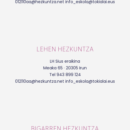
012110aa@hezkuntza.net info_eskola@tokialai.eus
LEHEN HEZKUNTZA
LH Sius eraikina
Meaka 65 · 20305 Irun
Tel 943 899 124
012110aa@hezkuntza.net info_eskola@tokialai.eus
BIGARREN HEZKUNTZA