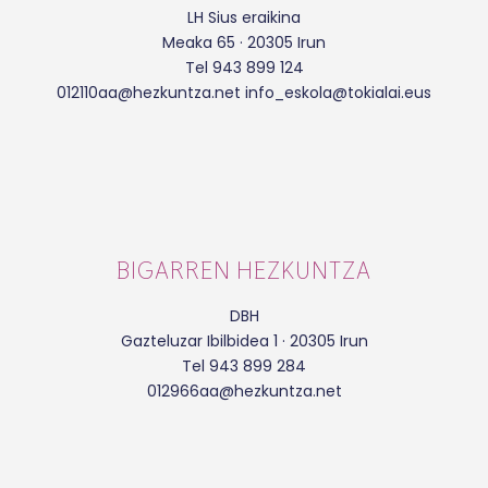
LH Sius eraikina
Meaka 65 · 20305 Irun
Tel 943 899 124
012110aa@hezkuntza.net info_eskola@tokialai.eus
BIGARREN HEZKUNTZA
DBH
Gazteluzar Ibilbidea 1 · 20305 Irun
Tel 943 899 284
012966aa@hezkuntza.net