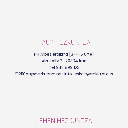
HAUR HEZKUNTZA
HH Arbes eraikina [3-4-5 urte]
Alzukaitz 2 · 20304 Irun
Tel 943 899 123
012110aa@hezkuntza.net info_eskola@tokialai.eus
LEHEN HEZKUNTZA