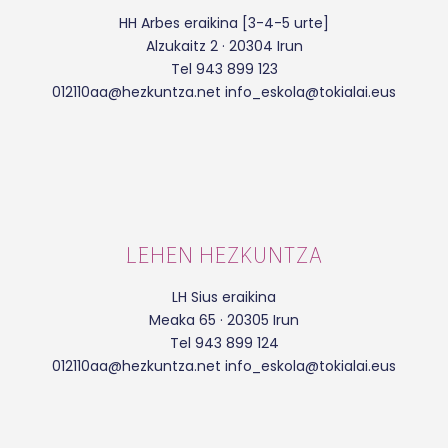
HH Arbes eraikina [3-4-5 urte]
Alzukaitz 2 · 20304 Irun
Tel 943 899 123
012110aa@hezkuntza.net info_eskola@tokialai.eus
LEHEN HEZKUNTZA
LH Sius eraikina
Meaka 65 · 20305 Irun
Tel 943 899 124
012110aa@hezkuntza.net info_eskola@tokialai.eus