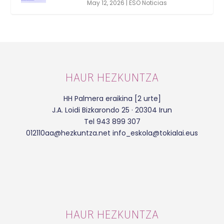
May 12, 2026
|
ESO Noticias
HAUR HEZKUNTZA
HH Palmera eraikina [2 urte]
J.A. Loidi Bizkarondo 25 · 20304 Irun
Tel 943 899 307
012110aa@hezkuntza.net info_eskola@tokialai.eus
HAUR HEZKUNTZA