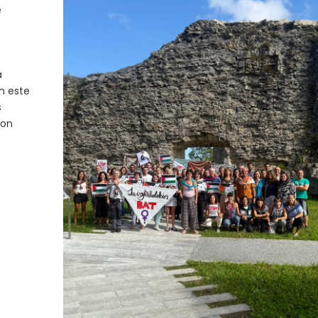
e
a
n este
s
con