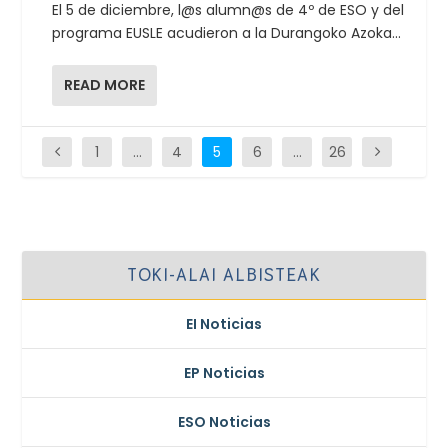
El 5 de diciembre, l@s alumn@s de 4º de ESO y del
programa EUSLE acudieron a la Durangoko Azoka...
READ MORE
1
…
4
5
6
…
26
TOKI-ALAI ALBISTEAK
EI Noticias
EP Noticias
ESO Noticias