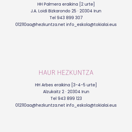
HH Palmera eraikina [2 urte]
J.A. Loidi Bizkarondo 25 · 20304 Irun
Tel 943 899 307
012110aa@hezkuntza.net info_eskola@tokialai.eus
HAUR HEZKUNTZA
HH Arbes eraikina [3-4-5 urte]
Alzukaitz 2 · 20304 Irun
Tel 943 899 123
012110aa@hezkuntza.net info_eskola@tokialai.eus