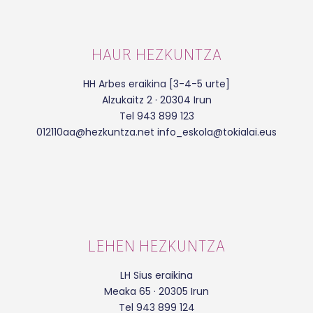
HAUR HEZKUNTZA
HH Arbes eraikina [3-4-5 urte]
Alzukaitz 2 · 20304 Irun
Tel 943 899 123
012110aa@hezkuntza.net info_eskola@tokialai.eus
LEHEN HEZKUNTZA
LH Sius eraikina
Meaka 65 · 20305 Irun
Tel 943 899 124