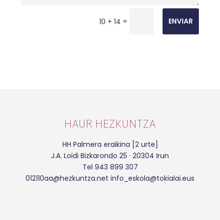
=
ENVIAR
10 + 14
HAUR HEZKUNTZA
HH Palmera eraikina [2 urte]
J.A. Loidi Bizkarondo 25 · 20304 Irun
Tel 943 899 307
012110aa@hezkuntza.net info_eskola@tokialai.eus