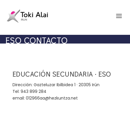
ESO CONTACTO
EDUCACIÓN SECUNDARIA · ESO
Dirección: Gazteluzar Ibilbidea 1 · 20305 Irún
Tel: 943 899 284
email: 012966aa@hezkuntza.net