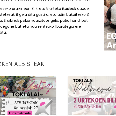
eseko eraikinean 3, 4 eta 5 urteko ikasleak daude.
stetxeak 9 gela ditu guztira, eta adin bakoitzeko 3
a. Eraikinak psikomotrizitate gela, patio handi bat,
rdegune bat eta haurrentzako liburutegia ere
itu.
ZKEN ALBISTEAK