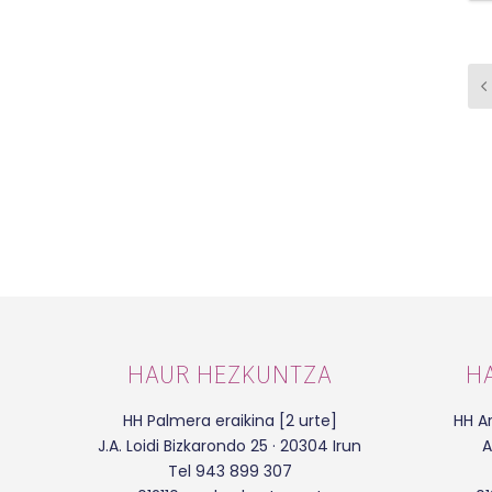
HAUR HEZKUNTZA
H
HH Palmera eraikina [2 urte]
HH Ar
J.A. Loidi Bizkarondo 25 · 20304 Irun
A
Tel 943 899 307