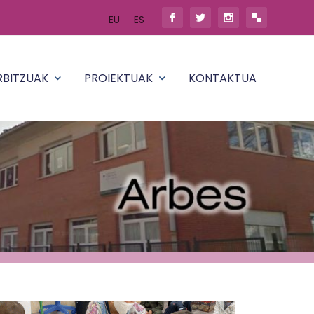
EU
ES
RBITZUAK
PROIEKTUAK
KONTAKTUA