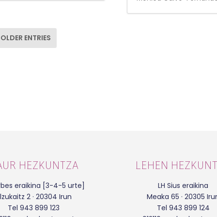
OLDER ENTRIES
AUR HEZKUNTZA
LEHEN HEZKUN
bes eraikina [3-4-5 urte]
LH Sius eraikina
lzukaitz 2 · 20304 Irun
Meaka 65 · 20305 Iru
Tel 943 899 123
Tel 943 899 124