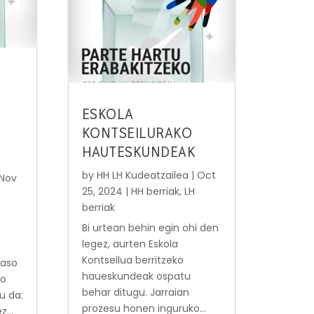
ESKOLA
KONTSEILURAKO
HAUTESKUNDEAK
by
HH LH Kudeatzailea
|
Oct
Nov
25, 2024
|
HH berriak
,
LH
berriak
Bi urtean behin egin ohi den
legez, aurten Eskola
Kontseilua berritzeko
raso
haueskundeak ospatu
ko
behar ditugu. Jarraian
u da:
prozesu honen inguruko...
...