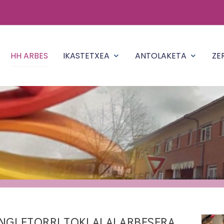
HH ARBES
IKASTETXEA
ANTOLAKETA
ZE
NGI ETORRI TOKI ALAI ARBESERA