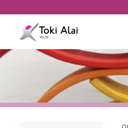
HH ARBES
O