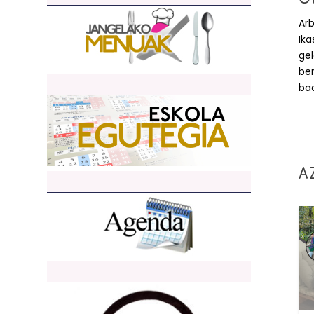
Arb
Ika
gel
be
bad
A