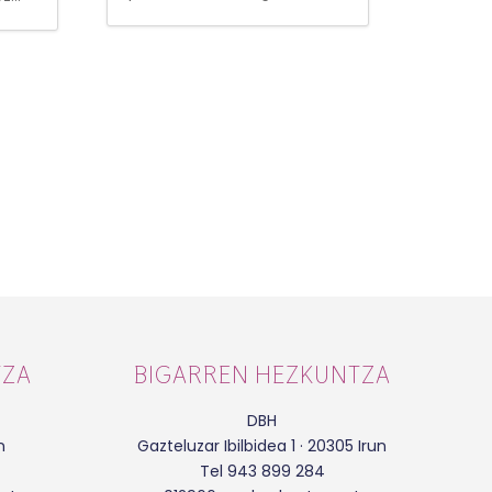
TZA
BIGARREN HEZKUNTZA
DBH
n
Gazteluzar Ibilbidea 1 · 20305 Irun
Tel 943 899 284