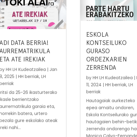
ESKOLA
ADI DATA BERRIA!
KONTSEILUKO
AURREMATRIKULA
GURASO
ETA ATE IREKIAK
ORDEZKARIEN
ZERRENDA
by
HH LH Kudeatzailea
|
Jan
8, 2025
|
HH berriak
,
LH
by
HH LH Kudeatzailea
|
berriak
11, 2024
|
HH berriak
,
LH
berriak
Iritsi da 25-26 ikasturterako
ikasle berrientzako
Hautagaiak aurkezteko
aurrematrikula garaia eta,
epea amaitu ondoren,
horrekin batera, urtero
Eskola Kontseilurako gu
bezala gure eskolako ateak
hautagaien behin-beti
ireki nahi...
zerrenda ondorengo ha
Monica Calvo-Fernandez