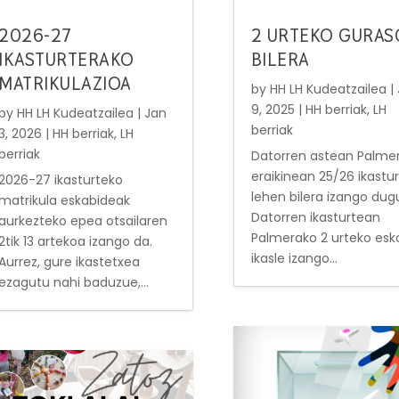
2026-27
2 URTEKO GURAS
IKASTURTERAKO
BILERA
MATRIKULAZIOA
by
HH LH Kudeatzailea
|
9, 2025
|
HH berriak
,
LH
by
HH LH Kudeatzailea
|
Jan
berriak
3, 2026
|
HH berriak
,
LH
berriak
Datorren astean Palme
eraikinean 25/26 ikastu
2026-27 ikasturteko
lehen bilera izango dug
matrikula eskabideak
Datorren ikasturtean
aurkezteko epea otsailaren
Palmerako 2 urteko esk
2tik 13 artekoa izango da.
ikasle izango...
Aurrez, gure ikastetxea
ezagutu nahi baduzue,...