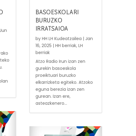
O
BASOESKOLARI
BURUZKO
IRRATSAIOA
Jun
by
HH LH Kudeatzailea
|
Jan
16, 2025
|
HH berriak
,
LH
berriak
rako
rteko
Atzo Radio Irun izan zen
u.
gurekin basoeskola
proeiktuari buruzko
olan
elkarrizketa egiteko. Atzoko
eguna berezia izan zen
gurean. Izan ere,
asteazkenero...